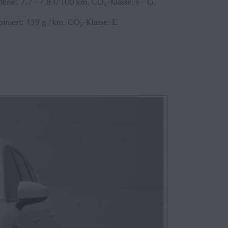
erie: 7,7 - 7,8 l/100 km. CO₂-Klasse: F - G.
iniert: 139 g/km. CO₂-Klasse: E.