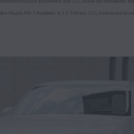
aftstoffverbrauch kombiniert und CO₂-Klasse bei entladener Batt
 den Mazda MX-5 Roadster: 6,1 l/100 km. CO₂-Emissionen komb