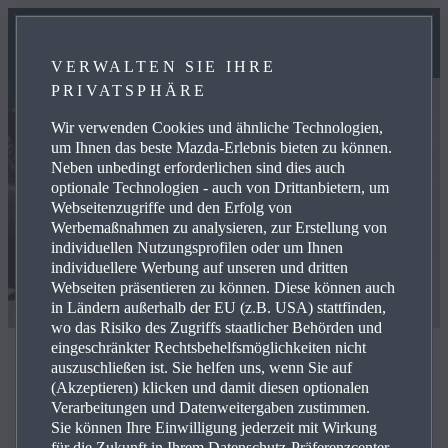
VERWALTEN SIE IHRE
PRIVATSPHÄRE
Wir verwenden Cookies und ähnliche Technologien,
um Ihnen das beste Mazda-Erlebnis bieten zu können.
Neben unbedingt erforderlichen sind dies auch
optionale Technologien - auch von Drittanbietern, um
Webseitenzugriffe und den Erfolg von
Werbemaßnahmen zu analysieren, zur Erstellung von
individuellen Nutzungsprofilen oder um Ihnen
individuellere Werbung auf unseren und dritten
Webseiten präsentieren zu können. Diese können auch
in Ländern außerhalb der EU (z.B. USA) stattfinden,
wo das Risiko des Zugriffs staatlicher Behörden und
eingeschränkter Rechtsbehelfsmöglichkeiten nicht
SUPPORT
auszuschließen ist. Sie helfen uns, wenn Sie auf
(Akzeptieren) klicken und damit diesen optionalen
Verarbeitungen und Datenweitergaben zustimmen.
Sie können Ihre Einwilligung jederzeit mit Wirkung
Energieverbrauch gewichtet kombiniert für den Mazda
für die Zukunft in Ihrem Datenschutz-Präferenzcenter