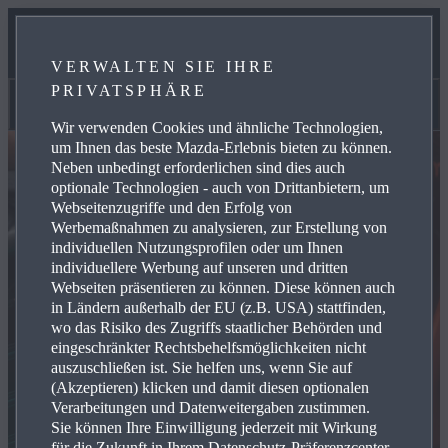
OVER THE AIR
VERWALTEN SIE IHRE
ONLINE-SERVICEBUCHUNG
PRIVATSPHÄRE
Serviceleistungen
Wir verwenden Cookies und ähnliche Technologien,
um Ihnen das beste Mazda-Erlebnis bieten zu können.
Neben unbedingt erforderlichen sind dies auch
optionale Technologien - auch von Drittanbietern, um
Webseitenzugriffe und den Erfolg von
Werbemaßnahmen zu analysieren, zur Erstellung von
individuellen Nutzungsprofilen oder um Ihnen
individuellere Werbung auf unseren und dritten
Webseiten präsentieren zu können. Diese können auch
in Ländern außerhalb der EU (z.B. USA) stattfinden,
wo das Risiko des Zugriffs staatlicher Behörden und
eingeschränkter Rechtsbehelfsmöglichkeiten nicht
auszuschließen ist. Sie helfen uns, wenn Sie auf
(Akzeptieren) klicken und damit diesen optionalen
Verarbeitungen und Datenweitergaben zustimmen.
Sie können Ihre Einwilligung jederzeit mit Wirkung
für die Zukunft in Ihrem Datenschutz-Präferenzcenter