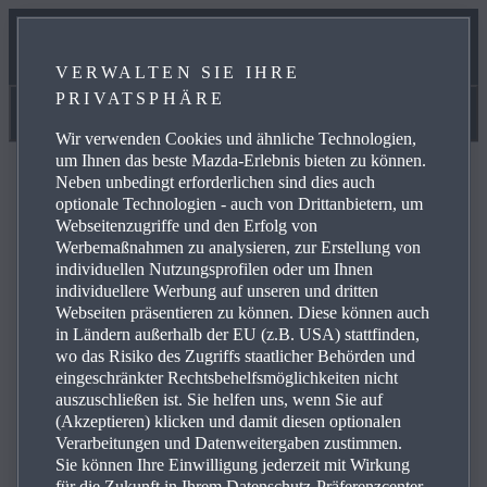
OVER THE AIR
VERWALTEN SIE IHRE
ONLINE-SERVICEBUCHUNG
PRIVATSPHÄRE
Handbücher & Videoanleitungen
Wir verwenden Cookies und ähnliche Technologien,
um Ihnen das beste Mazda-Erlebnis bieten zu können.
Neben unbedingt erforderlichen sind dies auch
optionale Technologien - auch von Drittanbietern, um
Webseitenzugriffe und den Erfolg von
Werbemaßnahmen zu analysieren, zur Erstellung von
FAQ
individuellen Nutzungsprofilen oder um Ihnen
individuellere Werbung auf unseren und dritten
Webseiten präsentieren zu können. Diese können auch
Werfen Sie einen Blick auf die am häufigsten gestellten
in Ländern außerhalb der EU (z.B. USA) stattfinden,
wo das Risiko des Zugriffs staatlicher Behörden und
1
Fragen rund um Navigations- und Konnektivitätsdienste
eingeschränkter Rechtsbehelfsmöglichkeiten nicht
von Mazda. Hier finden Sie Antworten auf Ihre Fragen,
auszuschließen ist. Sie helfen uns, wenn Sie auf
Kontaktdaten und weiterführende Links.
(Akzeptieren) klicken und damit diesen optionalen
Verarbeitungen und Datenweitergaben zustimmen.
Sie können Ihre Einwilligung jederzeit mit Wirkung
für die Zukunft in Ihrem Datenschutz-Präferenzcenter