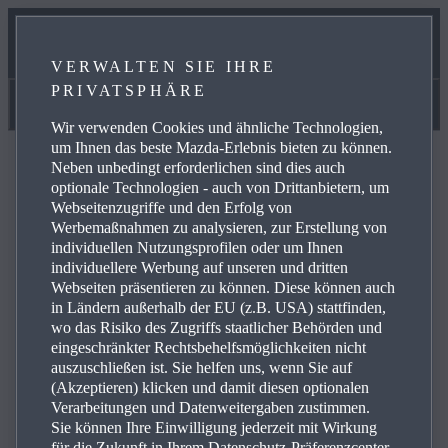
OVER THE AIR
VERWALTEN SIE IHRE
ONLINE-SERVICEBUCHUNG
PRIVATSPHÄRE
Handbücher & Videoanleitungen
Wir verwenden Cookies und ähnliche Technologien,
um Ihnen das beste Mazda-Erlebnis bieten zu können.
Neben unbedingt erforderlichen sind dies auch
optionale Technologien - auch von Drittanbietern, um
Webseitenzugriffe und den Erfolg von
Werbemaßnahmen zu analysieren, zur Erstellung von
FAQ
individuellen Nutzungsprofilen oder um Ihnen
individuellere Werbung auf unseren und dritten
Webseiten präsentieren zu können. Diese können auch
Werfen Sie einen Blick auf die am häufigsten gestellten
in Ländern außerhalb der EU (z.B. USA) stattfinden,
wo das Risiko des Zugriffs staatlicher Behörden und
1
Fragen rund um Navigations- und Konnektivitätsdienste
eingeschränkter Rechtsbehelfsmöglichkeiten nicht
von Mazda. Hier finden Sie Antworten auf Ihre Fragen,
auszuschließen ist. Sie helfen uns, wenn Sie auf
Kontaktdaten und weiterführende Links.
(Akzeptieren) klicken und damit diesen optionalen
Verarbeitungen und Datenweitergaben zustimmen.
Sie können Ihre Einwilligung jederzeit mit Wirkung
für die Zukunft in Ihrem Datenschutz-Präferenzcenter