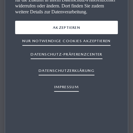
widerrufen oder ändern. Dort finden Sie zudem
weitere Details zur Datenverarbeitung.
AKZEPTIEREN
NUR NOTWENDIGE COOKIES AKZEPTIEREN
WIE KANN APPLE CARPLAY² BEDIENT
DATENSCHUTZ-PRÄFERENZCENTER
WERDEN?
DATENSCHUTZERKLÄRUNG
IMPRESSUM
1/1
Die Bedienung kann stets intuitiv über verschiedene Wege
erfolgen:
Sprachsteuerung: Aktivierung per Sprachbefehl oder
Bedientaste am Lenkrad
HMI Commander und ausgewählte Bedientasten Ihres
Mazda
Die passende Antwort ist nicht dabei?
Touchscreen (nur bei stehendem Fahrzeug)