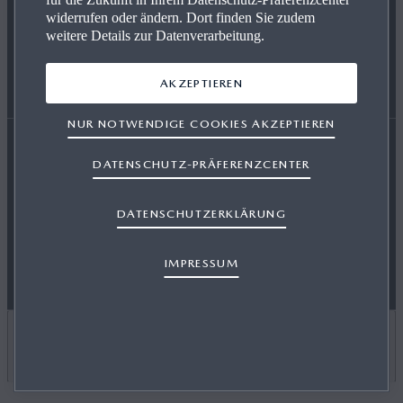
widerrufen oder ändern. Dort finden Sie zudem
weitere Details zur Datenverarbeitung.
SERVICE & ZUBEHÖR
EVENTS
HÄNDLER WERDEN
AKZEPTIEREN
ENERGIEVERBRAUCH
AUSZEICHNUNGEN
NUR NOTWENDIGE COOKIES AKZEPTIEREN
DATENSCHUTZ-PRÄFERENZCENTER
Erklärung zur Barrierefreiheit
Rechtliche Hinweise
RETTUNGSKARTEN
DATENSCHUTZERKLÄRUNG
AGB Terminbuchung
Datenschutz
Cookies
Presse
Support
Sitemap
Newsletter
Impressum
IMPRESSUM
LAND AUSWÄHLEN