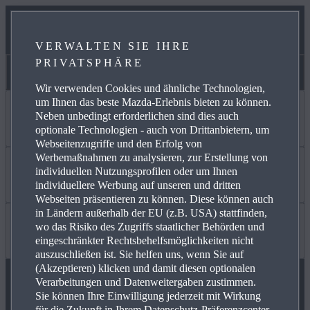
OVER THE AIR
VERWALTEN SIE IHRE
ONLINE-SERVICEBUCHUNG
PRIVATSPHÄRE
Handbücher & Videoanleitungen
Wir verwenden Cookies und ähnliche Technologien,
um Ihnen das beste Mazda-Erlebnis bieten zu können.
Neben unbedingt erforderlichen sind dies auch
Jetzt entdecken
optionale Technologien - auch von Drittanbietern, um
Webseitenzugriffe und den Erfolg von
Werbemaßnahmen zu analysieren, zur Erstellung von
individuellen Nutzungsprofilen oder um Ihnen
ANGEBOT PRIVAT
Mehr erfahren
individuellere Werbung auf unseren und dritten
Webseiten präsentieren zu können. Diese können auch
in Ländern außerhalb der EU (z.B. USA) stattfinden,
wo das Risiko des Zugriffs staatlicher Behörden und
GEWERBEKUNDEN
KARRIERE / CAREERS
Wissenswertes
eingeschränkter Rechtsbehelfsmöglichkeiten nicht
auszuschließen ist. Sie helfen uns, wenn Sie auf
(Akzeptieren) klicken und damit diesen optionalen
Verarbeitungen und Datenweitergaben zustimmen.
VERFÜGBARE NEUWAGEN
FREIE WERKSTÄTTEN
FAQ
Sie können Ihre Einwilligung jederzeit mit Wirkung
MAZDA FOLGEN
für die Zukunft in Ihrem Datenschutz-Präferenzcenter