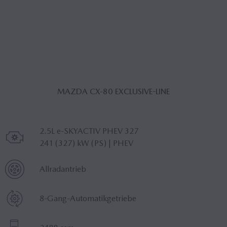
MAZDA CX‑80 EXCLUSIVE-LINE
Motor
2.5L e-SKYACTIV PHEV 327
241 (327) kW (PS) | PHEV
Antrieb
Allradantrieb
Getriebe
8-Gang-Automatikgetriebe
Hubraum