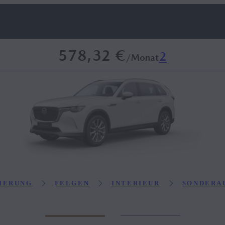
578,32 €
2
/Monat
IERUNG
FELGEN
INTERIEUR
SONDERA