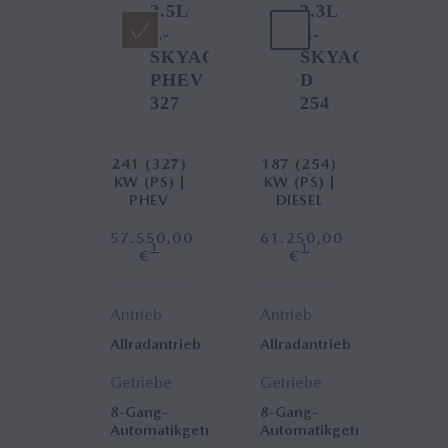
2.5L
3.3L
E-
E-
SKYACTIV
SKYACTIV
PHEV
D
327
254
241 (327)
187 (254)
KW (PS) |
KW (PS) |
PHEV
DIESEL
57.550,00
61.250,00
1
1
€
€
Antrieb
Antrieb
Allradantrieb
Allradantrieb
Getriebe
Getriebe
8-Gang-
8-Gang-
Automatikgetriebe
Automatikgetriebe