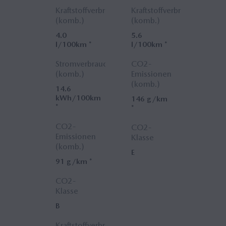
Kraftstoffverbrauch
Kraftstoffverbrauch
(komb.)
(komb.)
4.0
5.6
l/100km *
l/100km *
Stromverbrauch
CO2-
(komb.)
Emissionen
(komb.)
14.6
kWh/100km
146 g/km
*
*
CO2-
CO2-
Emissionen
Klasse
(komb.)
E
91 g/km *
CO2-
Klasse
B
Kraftstoffverbrauch