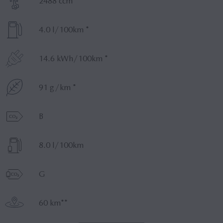
2488 ccm
Kraftstoffverbrauch (komb.)
4.0 l/100km *
Stromverbrauch (komb.)
14.6 kWh/100km *
CO2-Emissionen (komb.)
91 g/km *
CO2-Klasse
B
Kraftstoffverbrauch (entl. Batterie)
8.0 l/100km
CO2-Klasse (entl. Batterie)
G
Elektrische Reichweite
60 km**