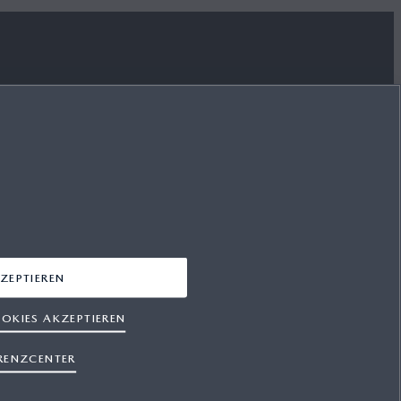
MAZDA FOLGEN
FACEBOOK
YOUTUBE
INSTAGRAM
ZEPTIEREN
LINKEDIN
OKIES AKZEPTIEREN
RENZCENTER