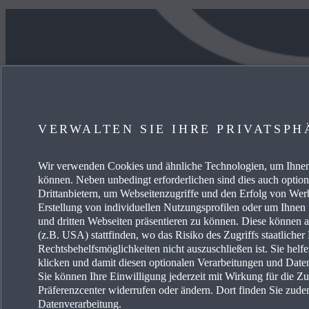
JETZT ENTDECKEN
MEHR
VERWALTEN SIE IHRE PRIVATSPH
ANGEBOT PRIVAT
KARRIE
GEWERBEKUNDEN
FREIE 
Wir verwenden Cookies und ähnliche Technologien, um Ihnen 
können. Neben unbedingt erforderlichen sind dies auch optio
Drittanbietern, um Webseitenzugriffe und den Erfolg von We
VERFÜGBARE NEUWAGEN
EVENTS
Erstellung von individuellen Nutzungsprofilen oder um Ihnen
und dritten Webseiten präsentieren zu können. Diese können 
SERVICE & ZUBEHÖR
ENERG
(z.B. USA) stattfinden, wo das Risiko des Zugriffs staatliche
Rechtsbehelfsmöglichkeiten nicht auszuschließen ist. Sie helf
klicken und damit diesen optionalen Verarbeitungen und Dat
Sie können Ihre Einwilligung jederzeit mit Wirkung für die Z
Präferenzcenter widerrufen oder ändern. Dort finden Sie zude
Datenverarbeitung.