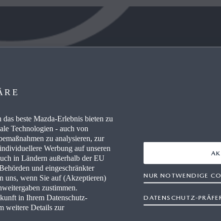
 ERFAHREN
WISSENSWERTES
ÄRE
RE / CAREERS
FAQ
WERKSTÄTTEN
HÄNDLER WERDEN
das beste Mazda-Erlebnis bieten zu
nale Technologien - auch von
rbemaßnahmen zu analysieren, zur
AUSZEICHNUNGEN
 individuellere Werbung auf unseren
AK
auch in Ländern außerhalb der EU
IEVERBRAUCH
RETTUNGSKARTEN
r Behörden und eingeschränkter
NUR NOTWENDIGE CO
en uns, wenn Sie auf (Akzeptieren)
enweitergaben zustimmen.
ukunft in Ihrem Datenschutz-
DATENSCHUTZ-PRÄFE
m weitere Details zur