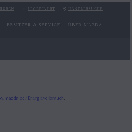
HÜREN
PROBEFAHRT
HÄNDLERSUCHE
BESITZER & SERVICE
ÜBER MAZDA
.mazda.de/Energieverbrauch
.