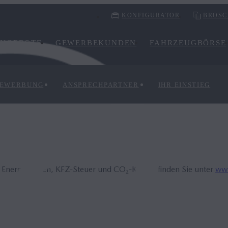
KONFIGURATOR
BROSC
NGEBOTE
GEWERBEKUNDEN
FAHRZEUGBÖRSE
EWERBUNG
ANSPRECHPARTNER
IHR EINSTIEG
, Energiekosten, KFZ-Steuer und CO₂-Kosten finden Sie unter
www