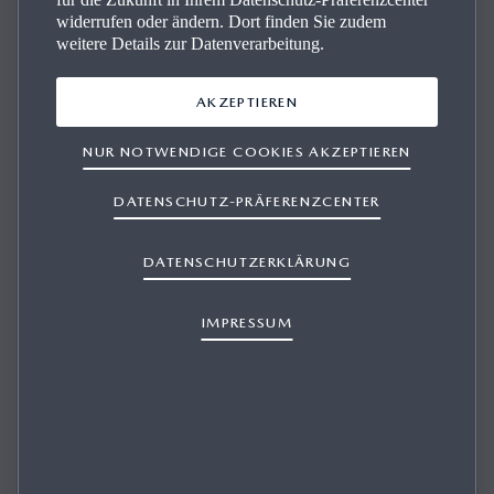
widerrufen oder ändern. Dort finden Sie zudem
WIE HOCH WERDEN TÄTIGKEITEN FÜR
weitere Details zur Datenverarbeitung.
STUDIERENDE/PRAKTIKANTEN
VERGÜTET?
AKZEPTIEREN
NUR NOTWENDIGE COOKIES AKZEPTIEREN
DATENSCHUTZ-PRÄFERENZCENTER
1/1
Unabhängig davon, ob Sie ein Pflichtpraktikum oder ein
DATENSCHUTZERKLÄRUNG
freiwilliges Praktikum absolvieren, vergüten wir dieses nach
dem Mindestlohngesetz.
IMPRESSUM
Weitere Informationen zur elektrischen Reichweite,