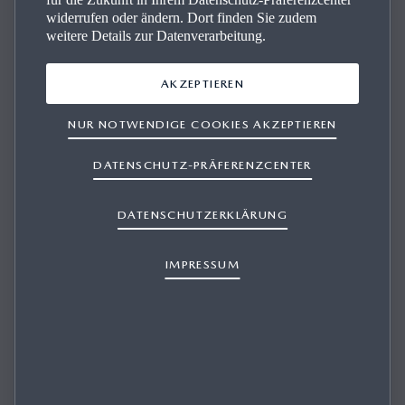
widerrufen oder ändern. Dort finden Sie zudem
AN WEN KANN ICH MICH BEI FRAGEN ZU
weitere Details zur Datenverarbeitung.
MEINER BEWERBUNG WENDEN?
AKZEPTIEREN
NUR NOTWENDIGE COOKIES AKZEPTIEREN
1/1
DATENSCHUTZ-PRÄFERENZCENTER
Idealerweise nehmen Sie direkt Kontakt zu Ihrem
persönlichen Ansprechpartner auf, der in der Stellenanzeige
genannt wird. Die Kontaktdaten finden Sie auch auf unserer
DATENSCHUTZERKLÄRUNG
Karriereseite unter dem Reiter
Ansprechpartner
.
IMPRESSUM
Weitere Informationen zur elektrischen Reichweite,
Energiekosten, KFZ-Steuer und CO₂-Kosten finden Sie