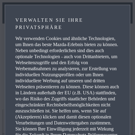
VERWALTEN SIE IHRE
PRIVATSPHÄRE
Wir verwenden Cookies und ähnliche Technologien,
um Ihnen das beste Mazda-Erlebnis bieten zu können.
Neben unbedingt erforderlichen sind dies auch
optionale Technologien - auch von Drittanbietern, um
Weitere Informationen zur elektrischen Reichweite,
Webseitenzugriffe und den Erfolg von
Energiekosten, KFZ-Steuer und CO₂-Kosten finden Sie
Werbemaßnahmen zu analysieren, zur Erstellung von
unter
www.mazda.de/Energieverbrauch
.
individuellen Nutzungsprofilen oder um Ihnen
individuellere Werbung auf unseren und dritten
Webseiten präsentieren zu können. Diese können auch
in Ländern außerhalb der EU (z.B. USA) stattfinden,
wo das Risiko des Zugriffs staatlicher Behörden und
eingeschränkter Rechtsbehelfsmöglichkeiten nicht
auszuschließen ist. Sie helfen uns, wenn Sie auf
(Akzeptieren) klicken und damit diesen optionalen
Jetzt entdecken
Verarbeitungen und Datenweitergaben zustimmen.
Sie können Ihre Einwilligung jederzeit mit Wirkung
für die Zukunft in Ihrem Datenschutz-Präferenzcenter