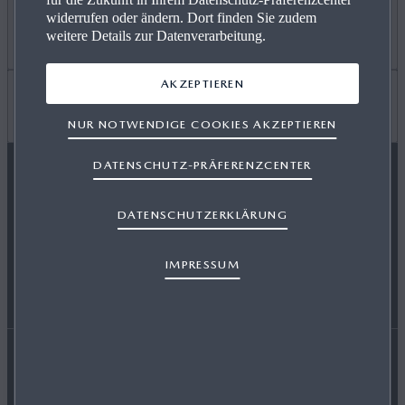
widerrufen oder ändern. Dort finden Sie zudem
ANGEBOT PRIVAT
Mehr erfahren
weitere Details zur Datenverarbeitung.
AKZEPTIEREN
GEWERBEKUNDEN
KARRIERE / CAREERS
Wissenswertes
NUR NOTWENDIGE COOKIES AKZEPTIEREN
DATENSCHUTZ-PRÄFERENZCENTER
VERFÜGBARE NEUWAGEN
FREIE WERKSTÄTTEN
FAQ
MAZDA FOLGEN
DATENSCHUTZERKLÄRUNG
SERVICE & ZUBEHÖR
EVENTS
HÄNDLER WERDEN
IMPRESSUM
ENERGIEVERBRAUCH
AUSZEICHNUNGEN
Erklärung zur Barrierefreiheit
Rechtliche Hinweise
RETTUNGSKARTEN