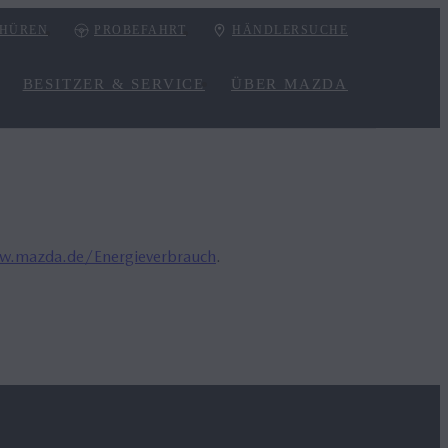
HÜREN
PROBEFAHRT
HÄNDLERSUCHE
BESITZER & SERVICE
ÜBER MAZDA
.mazda.de/Energieverbrauch
.