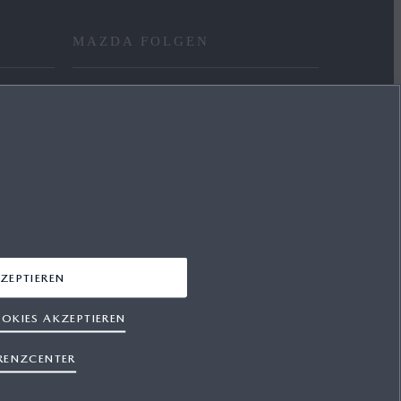
MAZDA FOLGEN
FACEBOOK
YOUTUBE
INSTAGRAM
LINKEDIN
ZEPTIEREN
OKIES AKZEPTIEREN
RENZCENTER
hutz
Cookies
Presse
Support
Sitemap