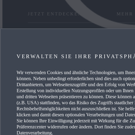
JETZT ENTDECKEN
MEHR
ANGEBOT PRIVAT
KARRIE
GEWERBEKUNDEN
FREIE 
VERWALTEN SIE IHRE PRIVATSPH
VERFÜGBARE NEUWAGEN
EVENTS
Wir verwenden Cookies und ähnliche Technologien, um Ihnen 
SERVICE & ZUBEHÖR
ENERG
können. Neben unbedingt erforderlichen sind dies auch optio
Drittanbietern, um Webseitenzugriffe und den Erfolg von We
Erstellung von individuellen Nutzungsprofilen oder um Ihnen
und dritten Webseiten präsentieren zu können. Diese können 
(z.B. USA) stattfinden, wo das Risiko des Zugriffs staatliche
Rechtsbehelfsmöglichkeiten nicht auszuschließen ist. Sie helf
klicken und damit diesen optionalen Verarbeitungen und Dat
Sie können Ihre Einwilligung jederzeit mit Wirkung für die Z
Erklärung zur Barriere
Land auswählen
Präferenzcenter widerrufen oder ändern. Dort finden Sie zude
Datenverarbeitung.