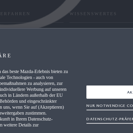
 ERFAHREN
WISSENSWERTES
RE / CAREERS
FAQ
WERKSTÄTTEN
HÄNDLER WERDEN
ÄRE
AUSZEICHNUNGEN
das beste Mazda-Erlebnis bieten zu
IEVERBRAUCH
RETTUNGSKARTEN
nale Technologien - auch von
rbemaßnahmen zu analysieren, zur
 individuellere Werbung auf unseren
AK
auch in Ländern außerhalb der EU
r Behörden und eingeschränkter
NUR NOTWENDIGE CO
en uns, wenn Sie auf (Akzeptieren)
enweitergaben zustimmen.
ukunft in Ihrem Datenschutz-
DATENSCHUTZ-PRÄFE
freiheit
Rechtliche Hinweise
AGB Terminbuchung
Datensc
m weitere Details zur
Newsletter
Impressum