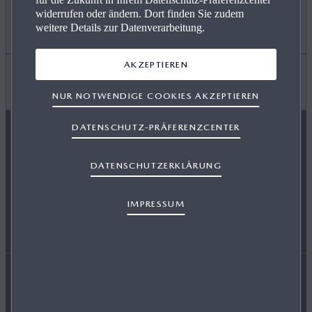
widerrufen oder ändern. Dort finden Sie zudem
ANGEBOT PRIVAT
Mehr erfahren
weitere Details zur Datenverarbeitung.
AKZEPTIEREN
GEWERBEKUNDEN
KARRIERE / CAREERS
Wissenswertes
NUR NOTWENDIGE COOKIES AKZEPTIEREN
DATENSCHUTZ-PRÄFERENZCENTER
VERFÜGBARE NEUWAGEN
FREIE WERKSTÄTTEN
FAQ
MAZDA FOLGEN
DATENSCHUTZERKLÄRUNG
SERVICE & ZUBEHÖR
EVENTS
HÄNDLER WERDEN
IMPRESSUM
ENERGIEVERBRAUCH
AUSZEICHNUNGEN
Erklärung zur Barrierefreiheit
Rechtliche Hinweise
RETTUNGSKARTEN