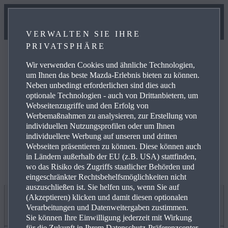
VERWALTEN SIE IHRE
PRIVATSPHÄRE
Wir verwenden Cookies und ähnliche Technologien,
um Ihnen das beste Mazda-Erlebnis bieten zu können.
Neben unbedingt erforderlichen sind dies auch
optionale Technologien - auch von Drittanbietern, um
Weitere Informationen zur elektrischen Reichweite,
Webseitenzugriffe und den Erfolg von
Energiekosten, KFZ-Steuer und CO₂-Kosten finden Sie
Werbemaßnahmen zu analysieren, zur Erstellung von
unter
www.mazda.de/Energieverbrauch
.
individuellen Nutzungsprofilen oder um Ihnen
individuellere Werbung auf unseren und dritten
Webseiten präsentieren zu können. Diese können auch
in Ländern außerhalb der EU (z.B. USA) stattfinden,
wo das Risiko des Zugriffs staatlicher Behörden und
eingeschränkter Rechtsbehelfsmöglichkeiten nicht
auszuschließen ist. Sie helfen uns, wenn Sie auf
(Akzeptieren) klicken und damit diesen optionalen
Jetzt entdecken
Verarbeitungen und Datenweitergaben zustimmen.
Sie können Ihre Einwilligung jederzeit mit Wirkung
für die Zukunft in Ihrem Datenschutz-Präferenzcenter