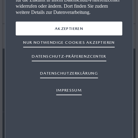
widerrufen oder ändern. Dort finden Sie zudem
ANGEBOT PRIVAT
Mehr erfahren
weitere Details zur Datenverarbeitung.
AKZEPTIEREN
GEWERBEKUNDEN
KARRIERE / CAREERS
Wissenswertes
NUR NOTWENDIGE COOKIES AKZEPTIEREN
DATENSCHUTZ-PRÄFERENZCENTER
VERFÜGBARE NEUWAGEN
FREIE WERKSTÄTTEN
FAQ
MAZDA FOLGEN
DATENSCHUTZERKLÄRUNG
SERVICE & ZUBEHÖR
EVENTS
HÄNDLER WERDEN
IMPRESSUM
ENERGIEVERBRAUCH
AUSZEICHNUNGEN
Erklärung zur Barrierefreiheit
Rechtliche Hinweise
RETTUNGSKARTEN