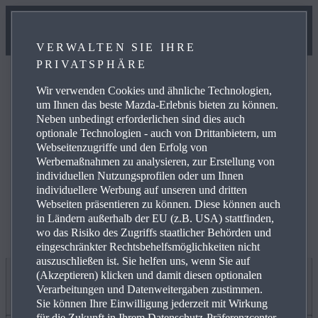
VERWALTEN SIE IHRE
PRIVATSPHÄRE
Wir verwenden Cookies und ähnliche Technologien,
um Ihnen das beste Mazda-Erlebnis bieten zu können.
Neben unbedingt erforderlichen sind dies auch
optionale Technologien - auch von Drittanbietern, um
Weitere Informationen zur elektrischen Reichweite,
Webseitenzugriffe und den Erfolg von
Energiekosten, KFZ-Steuer und CO₂-Kosten finden Sie
Werbemaßnahmen zu analysieren, zur Erstellung von
unter
www.mazda.de/Energieverbrauch
.
individuellen Nutzungsprofilen oder um Ihnen
individuellere Werbung auf unseren und dritten
Webseiten präsentieren zu können. Diese können auch
in Ländern außerhalb der EU (z.B. USA) stattfinden,
wo das Risiko des Zugriffs staatlicher Behörden und
eingeschränkter Rechtsbehelfsmöglichkeiten nicht
auszuschließen ist. Sie helfen uns, wenn Sie auf
(Akzeptieren) klicken und damit diesen optionalen
Jetzt entdecken
Verarbeitungen und Datenweitergaben zustimmen.
Sie können Ihre Einwilligung jederzeit mit Wirkung
für die Zukunft in Ihrem Datenschutz-Präferenzcenter