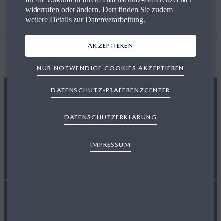
widerrufen oder ändern. Dort finden Sie zudem
ANGEBOT PRIVAT
Mehr erfahren
weitere Details zur Datenverarbeitung.
AKZEPTIEREN
GEWERBEKUNDEN
KARRIERE / CAREERS
Wissenswertes
NUR NOTWENDIGE COOKIES AKZEPTIEREN
DATENSCHUTZ-PRÄFERENZCENTER
VERFÜGBARE NEUWAGEN
FREIE WERKSTÄTTEN
FAQ
MAZDA FOLGEN
DATENSCHUTZERKLÄRUNG
SERVICE & ZUBEHÖR
EVENTS
HÄNDLER WERDEN
IMPRESSUM
ENERGIEVERBRAUCH
AUSZEICHNUNGEN
Erklärung zur Barrierefreiheit
Rechtliche Hinweise
RETTUNGSKARTEN