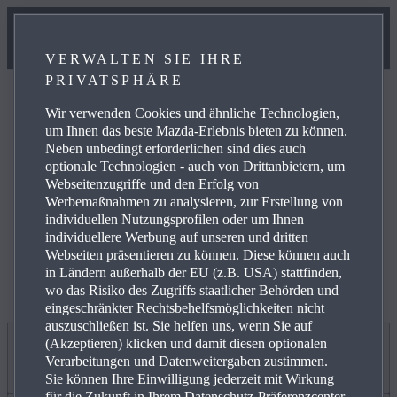
VERWALTEN SIE IHRE
PRIVATSPHÄRE
Wir verwenden Cookies und ähnliche Technologien,
um Ihnen das beste Mazda-Erlebnis bieten zu können.
Neben unbedingt erforderlichen sind dies auch
optionale Technologien - auch von Drittanbietern, um
Weitere Informationen zur elektrischen Reichweite,
Webseitenzugriffe und den Erfolg von
Energiekosten, KFZ-Steuer und CO₂-Kosten finden Sie
Werbemaßnahmen zu analysieren, zur Erstellung von
unter
www.mazda.de/Energieverbrauch
.
individuellen Nutzungsprofilen oder um Ihnen
individuellere Werbung auf unseren und dritten
Webseiten präsentieren zu können. Diese können auch
in Ländern außerhalb der EU (z.B. USA) stattfinden,
wo das Risiko des Zugriffs staatlicher Behörden und
eingeschränkter Rechtsbehelfsmöglichkeiten nicht
auszuschließen ist. Sie helfen uns, wenn Sie auf
(Akzeptieren) klicken und damit diesen optionalen
Jetzt entdecken
Verarbeitungen und Datenweitergaben zustimmen.
Sie können Ihre Einwilligung jederzeit mit Wirkung
für die Zukunft in Ihrem Datenschutz-Präferenzcenter