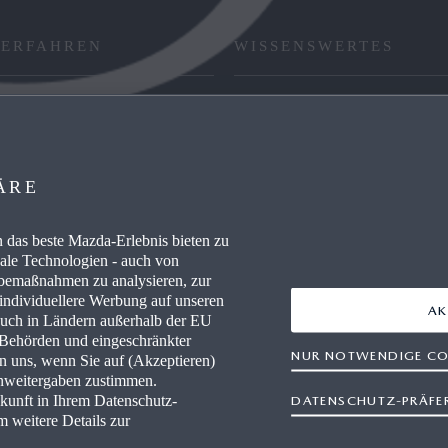
 ERFAHREN
WISSENSWERTES
RE / CAREERS
FAQ
WERKSTÄTTEN
HÄNDLER WERDEN
ÄRE
AUSZEICHNUNGEN
das beste Mazda-Erlebnis bieten zu
IEVERBRAUCH
RETTUNGSKARTEN
nale Technologien - auch von
rbemaßnahmen zu analysieren, zur
 individuellere Werbung auf unseren
AK
auch in Ländern außerhalb der EU
r Behörden und eingeschränkter
NUR NOTWENDIGE CO
en uns, wenn Sie auf (Akzeptieren)
enweitergaben zustimmen.
ukunft in Ihrem Datenschutz-
DATENSCHUTZ-PRÄFE
freiheit
Rechtliche Hinweise
AGB Terminbuchung
Datensc
m weitere Details zur
Newsletter
Impressum