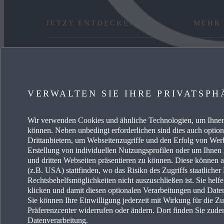
JETZT ENTDECKEN
MEHR
ANGEBOT PRIVAT
KARRIE
GEWERBEKUNDEN
FREIE 
VERWALTEN SIE IHRE PRIVATSPH
VERFÜGBARE NEUWAGEN
EVENTS
Wir verwenden Cookies und ähnliche Technologien, um Ihnen 
SERVICE & ZUBEHÖR
ENERG
können. Neben unbedingt erforderlichen sind dies auch optio
Drittanbietern, um Webseitenzugriffe und den Erfolg von We
Erstellung von individuellen Nutzungsprofilen oder um Ihnen
und dritten Webseiten präsentieren zu können. Diese können 
(z.B. USA) stattfinden, wo das Risiko des Zugriffs staatliche
Rechtsbehelfsmöglichkeiten nicht auszuschließen ist. Sie helf
klicken und damit diesen optionalen Verarbeitungen und Dat
Sie können Ihre Einwilligung jederzeit mit Wirkung für die Z
Erklärung zur Barriere
Land auswählen
Präferenzcenter widerrufen oder ändern. Dort finden Sie zude
Datenverarbeitung.