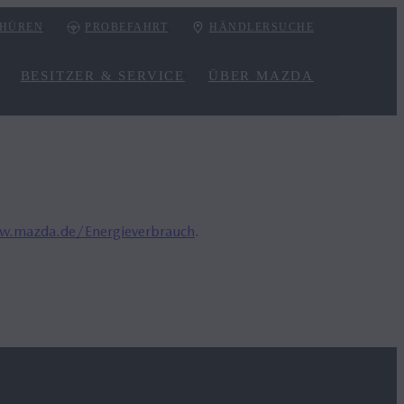
HÜREN
PROBEFAHRT
HÄNDLERSUCHE
BESITZER & SERVICE
ÜBER MAZDA
.mazda.de/Energieverbrauch
.