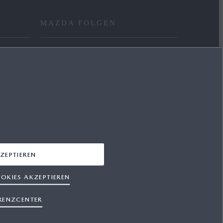
MAZDA FOLGEN
FACEBOOK
YOUTUBE
INSTAGRAM
LINKEDIN
ZEPTIEREN
OKIES AKZEPTIEREN
RENZCENTER
hutz
Cookies
Presse
Support
Sitemap