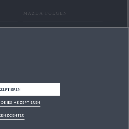
MAZDA FOLGEN
FACEBOOK
YOUTUBE
INSTAGRAM
LINKEDIN
ZEPTIEREN
OKIES AKZEPTIEREN
RENZCENTER
hutz
Cookies
Presse
Support
Sitemap