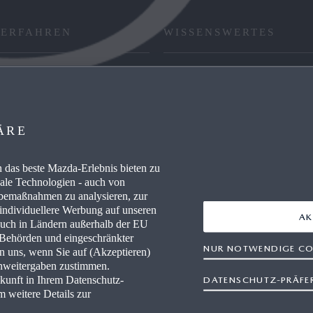
 ERFAHREN
WISSENSWERTES
RE / CAREERS
FAQ
WERKSTÄTTEN
HÄNDLER WERDEN
ÄRE
AUSZEICHNUNGEN
das beste Mazda-Erlebnis bieten zu
IEVERBRAUCH
RETTUNGSKARTEN
nale Technologien - auch von
rbemaßnahmen zu analysieren, zur
 individuellere Werbung auf unseren
AK
auch in Ländern außerhalb der EU
r Behörden und eingeschränkter
NUR NOTWENDIGE CO
en uns, wenn Sie auf (Akzeptieren)
enweitergaben zustimmen.
ukunft in Ihrem Datenschutz-
DATENSCHUTZ-PRÄFE
freiheit
Rechtliche Hinweise
AGB Terminbuchung
Datensc
m weitere Details zur
Newsletter
Impressum