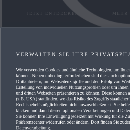
JETZT ENTDECKEN
MEHR
ANGEBOT PRIVAT
KARRIE
GEWERBEKUNDEN
FREIE 
VERWALTEN SIE IHRE PRIVATSPH
VERFÜGBARE NEUWAGEN
EVENTS
Wir verwenden Cookies und ähnliche Technologien, um Ihnen 
SERVICE & ZUBEHÖR
ENERG
können. Neben unbedingt erforderlichen sind dies auch optio
Drittanbietern, um Webseitenzugriffe und den Erfolg von We
Erstellung von individuellen Nutzungsprofilen oder um Ihnen
und dritten Webseiten präsentieren zu können. Diese können 
(z.B. USA) stattfinden, wo das Risiko des Zugriffs staatliche
Rechtsbehelfsmöglichkeiten nicht auszuschließen ist. Sie helf
klicken und damit diesen optionalen Verarbeitungen und Dat
Sie können Ihre Einwilligung jederzeit mit Wirkung für die Z
Erklärung zur Barriere
Land auswählen
Präferenzcenter widerrufen oder ändern. Dort finden Sie zude
Datenverarbeitung.