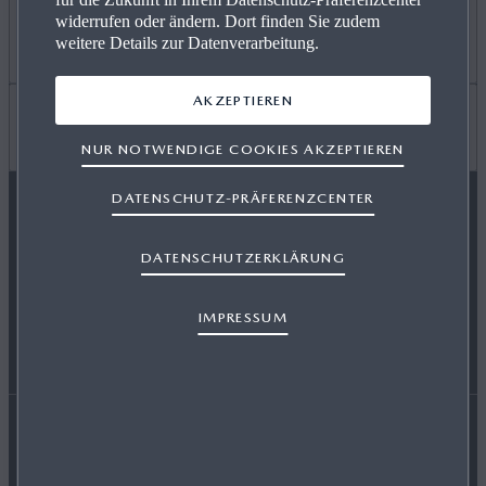
widerrufen oder ändern. Dort finden Sie zudem
ANGEBOT PRIVAT
Mehr erfahren
weitere Details zur Datenverarbeitung.
AKZEPTIEREN
GEWERBEKUNDEN
KARRIERE / CAREERS
Wissenswertes
NUR NOTWENDIGE COOKIES AKZEPTIEREN
DATENSCHUTZ-PRÄFERENZCENTER
VERFÜGBARE NEUWAGEN
FREIE WERKSTÄTTEN
FAQ
MAZDA FOLGEN
DATENSCHUTZERKLÄRUNG
SERVICE & ZUBEHÖR
EVENTS
HÄNDLER WERDEN
IMPRESSUM
ENERGIEVERBRAUCH
AUSZEICHNUNGEN
Erklärung zur Barrierefreiheit
Rechtliche Hinweise
RETTUNGSKARTEN