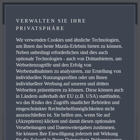
VERWALTEN SIE IHRE
PRIVATSPHÄRE
Wir verwenden Cookies und ähnliche Technologien,
um Ihnen das beste Mazda-Erlebnis bieten zu können.
Neben unbedingt erforderlichen sind dies auch
optionale Technologien - auch von Drittanbietern, um
Weitere Informationen zur elektrischen Reichweite,
Webseitenzugriffe und den Erfolg von
Energiekosten, KFZ-Steuer und CO₂-Kosten finden Sie
Werbemaßnahmen zu analysieren, zur Erstellung von
unter
www.mazda.de/Energieverbrauch
.
individuellen Nutzungsprofilen oder um Ihnen
individuellere Werbung auf unseren und dritten
Webseiten präsentieren zu können. Diese können auch
in Ländern außerhalb der EU (z.B. USA) stattfinden,
wo das Risiko des Zugriffs staatlicher Behörden und
eingeschränkter Rechtsbehelfsmöglichkeiten nicht
auszuschließen ist. Sie helfen uns, wenn Sie auf
(Akzeptieren) klicken und damit diesen optionalen
Jetzt entdecken
Verarbeitungen und Datenweitergaben zustimmen.
Sie können Ihre Einwilligung jederzeit mit Wirkung
für die Zukunft in Ihrem Datenschutz-Präferenzcenter