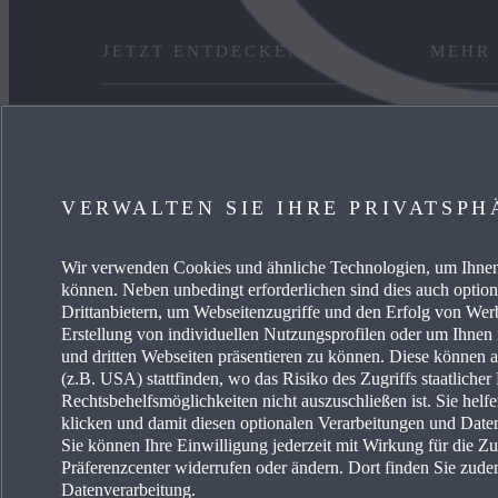
JETZT ENTDECKEN
MEHR
ANGEBOT PRIVAT
KARRIE
GEWERBEKUNDEN
FREIE 
VERWALTEN SIE IHRE PRIVATSPH
VERFÜGBARE NEUWAGEN
EVENTS
Wir verwenden Cookies und ähnliche Technologien, um Ihnen 
SERVICE & ZUBEHÖR
ENERG
können. Neben unbedingt erforderlichen sind dies auch optio
Drittanbietern, um Webseitenzugriffe und den Erfolg von We
Erstellung von individuellen Nutzungsprofilen oder um Ihnen
und dritten Webseiten präsentieren zu können. Diese können 
(z.B. USA) stattfinden, wo das Risiko des Zugriffs staatliche
Rechtsbehelfsmöglichkeiten nicht auszuschließen ist. Sie helf
klicken und damit diesen optionalen Verarbeitungen und Dat
Sie können Ihre Einwilligung jederzeit mit Wirkung für die Z
Erklärung zur Barriere
Land auswählen
Präferenzcenter widerrufen oder ändern. Dort finden Sie zude
Datenverarbeitung.