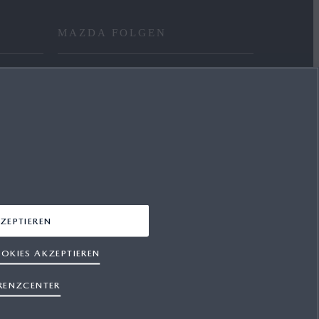
MAZDA FOLGEN
FACEBOOK
YOUTUBE
INSTAGRAM
LINKEDIN
ZEPTIEREN
OKIES AKZEPTIEREN
RENZCENTER
hutz
Cookies
Presse
Support
Sitemap