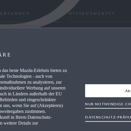
 ERFAHREN
WISSENSWERTES
RE / CAREERS
FAQ
WERKSTÄTTEN
HÄNDLER WERDEN
ÄRE
AUSZEICHNUNGEN
das beste Mazda-Erlebnis bieten zu
IEVERBRAUCH
RETTUNGSKARTEN
nale Technologien - auch von
rbemaßnahmen zu analysieren, zur
 individuellere Werbung auf unseren
AK
auch in Ländern außerhalb der EU
r Behörden und eingeschränkter
NUR NOTWENDIGE CO
en uns, wenn Sie auf (Akzeptieren)
enweitergaben zustimmen.
ukunft in Ihrem Datenschutz-
DATENSCHUTZ-PRÄFE
freiheit
Rechtliche Hinweise
AGB Terminbuchung
Datensc
m weitere Details zur
Newsletter
Impressum