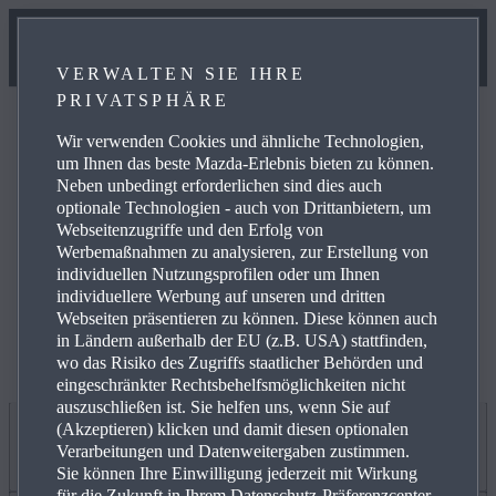
VERWALTEN SIE IHRE
PRIVATSPHÄRE
Wir verwenden Cookies und ähnliche Technologien,
um Ihnen das beste Mazda-Erlebnis bieten zu können.
Neben unbedingt erforderlichen sind dies auch
optionale Technologien - auch von Drittanbietern, um
Weitere Informationen zur elektrischen Reichweite,
Webseitenzugriffe und den Erfolg von
Energiekosten, KFZ-Steuer und CO₂-Kosten finden Sie
Werbemaßnahmen zu analysieren, zur Erstellung von
unter
www.mazda.de/Energieverbrauch
.
individuellen Nutzungsprofilen oder um Ihnen
individuellere Werbung auf unseren und dritten
Webseiten präsentieren zu können. Diese können auch
in Ländern außerhalb der EU (z.B. USA) stattfinden,
wo das Risiko des Zugriffs staatlicher Behörden und
eingeschränkter Rechtsbehelfsmöglichkeiten nicht
auszuschließen ist. Sie helfen uns, wenn Sie auf
(Akzeptieren) klicken und damit diesen optionalen
Jetzt entdecken
Verarbeitungen und Datenweitergaben zustimmen.
Sie können Ihre Einwilligung jederzeit mit Wirkung
für die Zukunft in Ihrem Datenschutz-Präferenzcenter