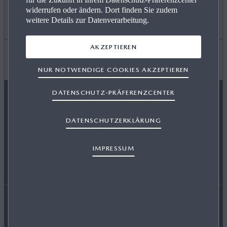
widerrufen oder ändern. Dort finden Sie zudem
ANGEBOT PRIVAT
Mehr erfahren
weitere Details zur Datenverarbeitung.
AKZEPTIEREN
GEWERBEKUNDEN
KARRIERE / CAREERS
Wissenswertes
NUR NOTWENDIGE COOKIES AKZEPTIEREN
DATENSCHUTZ-PRÄFERENZCENTER
VERFÜGBARE NEUWAGEN
FREIE WERKSTÄTTEN
FAQ
MAZDA FOLGEN
DATENSCHUTZERKLÄRUNG
SERVICE & ZUBEHÖR
EVENTS
HÄNDLER WERDEN
IMPRESSUM
ENERGIEVERBRAUCH
AUSZEICHNUNGEN
Erklärung zur Barrierefreiheit
Rechtliche Hinweise
RETTUNGSKARTEN