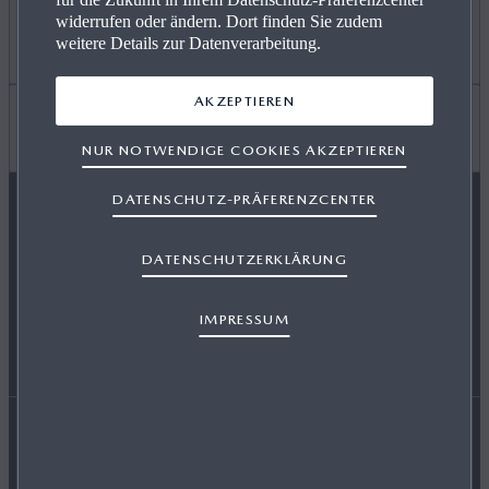
widerrufen oder ändern. Dort finden Sie zudem
ANGEBOT PRIVAT
Mehr erfahren
weitere Details zur Datenverarbeitung.
AKZEPTIEREN
GEWERBEKUNDEN
KARRIERE / CAREERS
Wissenswertes
NUR NOTWENDIGE COOKIES AKZEPTIEREN
DATENSCHUTZ-PRÄFERENZCENTER
VERFÜGBARE NEUWAGEN
FREIE WERKSTÄTTEN
FAQ
MAZDA FOLGEN
DATENSCHUTZERKLÄRUNG
SERVICE & ZUBEHÖR
EVENTS
HÄNDLER WERDEN
IMPRESSUM
ENERGIEVERBRAUCH
AUSZEICHNUNGEN
Erklärung zur Barrierefreiheit
Rechtliche Hinweise
RETTUNGSKARTEN