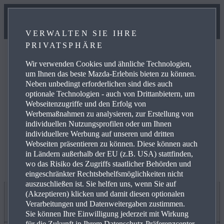
VERWALTEN SIE IHRE
PRIVATSPHÄRE
Wir verwenden Cookies und ähnliche Technologien,
um Ihnen das beste Mazda-Erlebnis bieten zu können.
Neben unbedingt erforderlichen sind dies auch
optionale Technologien - auch von Drittanbietern, um
Weitere Informationen zur elektrischen Reichweite,
Webseitenzugriffe und den Erfolg von
Energiekosten, KFZ-Steuer und CO₂-Kosten finden Sie
Werbemaßnahmen zu analysieren, zur Erstellung von
unter
www.mazda.de/Energieverbrauch
.
individuellen Nutzungsprofilen oder um Ihnen
individuellere Werbung auf unseren und dritten
Webseiten präsentieren zu können. Diese können auch
in Ländern außerhalb der EU (z.B. USA) stattfinden,
wo das Risiko des Zugriffs staatlicher Behörden und
eingeschränkter Rechtsbehelfsmöglichkeiten nicht
auszuschließen ist. Sie helfen uns, wenn Sie auf
(Akzeptieren) klicken und damit diesen optionalen
Jetzt entdecken
Verarbeitungen und Datenweitergaben zustimmen.
Sie können Ihre Einwilligung jederzeit mit Wirkung
für die Zukunft in Ihrem Datenschutz-Präferenzcenter