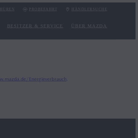
HÜREN
PROBEFAHRT
HÄNDLERSUCHE
BESITZER & SERVICE
ÜBER MAZDA
.mazda.de/Energieverbrauch
.