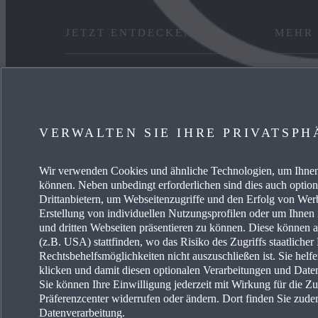
JETZT ENTDECKEN
MEHR
ANGEBOT PRIVAT
KARRIE
GEWERBEKUNDEN
FREIE 
VERWALTEN SIE IHRE PRIVATSPH
VERFÜGBARE NEUWAGEN
EVENTS
Wir verwenden Cookies und ähnliche Technologien, um Ihnen 
SERVICE & ZUBEHÖR
ENERG
können. Neben unbedingt erforderlichen sind dies auch optio
Drittanbietern, um Webseitenzugriffe und den Erfolg von We
Erstellung von individuellen Nutzungsprofilen oder um Ihnen
und dritten Webseiten präsentieren zu können. Diese können 
(z.B. USA) stattfinden, wo das Risiko des Zugriffs staatliche
Rechtsbehelfsmöglichkeiten nicht auszuschließen ist. Sie helf
klicken und damit diesen optionalen Verarbeitungen und Dat
Sie können Ihre Einwilligung jederzeit mit Wirkung für die Z
Erklärung zur Barriere
Land auswählen
Präferenzcenter widerrufen oder ändern. Dort finden Sie zude
Datenverarbeitung.