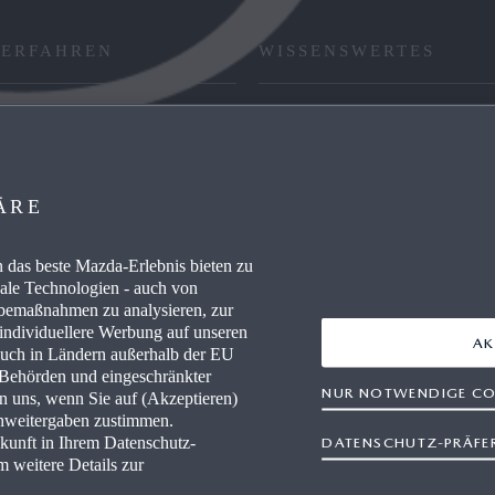
 ERFAHREN
WISSENSWERTES
RE / CAREERS
FAQ
WERKSTÄTTEN
HÄNDLER WERDEN
ÄRE
AUSZEICHNUNGEN
das beste Mazda-Erlebnis bieten zu
IEVERBRAUCH
RETTUNGSKARTEN
nale Technologien - auch von
rbemaßnahmen zu analysieren, zur
 individuellere Werbung auf unseren
AK
auch in Ländern außerhalb der EU
r Behörden und eingeschränkter
NUR NOTWENDIGE CO
en uns, wenn Sie auf (Akzeptieren)
enweitergaben zustimmen.
ukunft in Ihrem Datenschutz-
DATENSCHUTZ-PRÄFE
freiheit
Rechtliche Hinweise
AGB Terminbuchung
Datensc
m weitere Details zur
Newsletter
Impressum