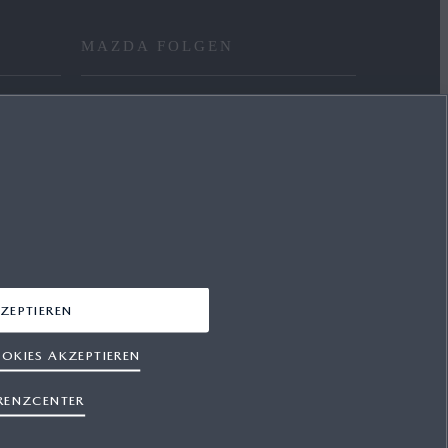
MAZDA FOLGEN
FACEBOOK
YOUTUBE
INSTAGRAM
LINKEDIN
ZEPTIEREN
OKIES AKZEPTIEREN
RENZCENTER
hutz
Cookies
Presse
Support
Sitemap