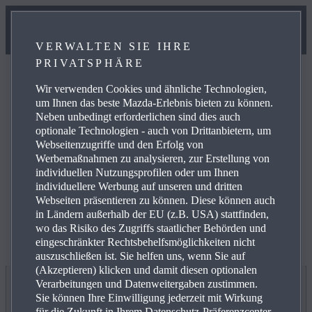
VERWALTEN SIE IHRE
PRIVATSPHÄRE
Wir verwenden Cookies und ähnliche Technologien,
um Ihnen das beste Mazda-Erlebnis bieten zu können.
Neben unbedingt erforderlichen sind dies auch
optionale Technologien - auch von Drittanbietern, um
Weitere Informationen zur elektrischen Reichweite,
Webseitenzugriffe und den Erfolg von
Energiekosten, KFZ-Steuer und CO₂-Kosten finden Sie
Werbemaßnahmen zu analysieren, zur Erstellung von
unter
www.mazda.de/Energieverbrauch
.
individuellen Nutzungsprofilen oder um Ihnen
individuellere Werbung auf unseren und dritten
Webseiten präsentieren zu können. Diese können auch
in Ländern außerhalb der EU (z.B. USA) stattfinden,
wo das Risiko des Zugriffs staatlicher Behörden und
eingeschränkter Rechtsbehelfsmöglichkeiten nicht
auszuschließen ist. Sie helfen uns, wenn Sie auf
(Akzeptieren) klicken und damit diesen optionalen
Verarbeitungen und Datenweitergaben zustimmen.
Jetzt entdecken
Sie können Ihre Einwilligung jederzeit mit Wirkung
für die Zukunft in Ihrem Datenschutz-Präferenzcenter