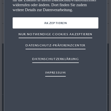
widerrufen oder ändern. Dort finden Sie zudem
weitere Details zur Datenverarbeitung.
ANGEBOT PRIVAT
Mehr erfahren
AKZEPTIEREN
GEWERBEKUNDEN
KARRIERE / CAREERS
Wissenswertes
NUR NOTWENDIGE COOKIES AKZEPTIEREN
DATENSCHUTZ-PRÄFERENZCENTER
VERFÜGBARE NEUWAGEN
FREIE WERKSTÄTTEN
FAQ
DATENSCHUTZERKLÄRUNG
MAZDA FOLGEN
IMPRESSUM
SERVICE & ZUBEHÖR
EVENTS
HÄNDLER WERDEN
ENERGIEVERBRAUCH
AUSZEICHNUNGEN
Erklärung zur Barrierefreiheit
Rechtliche Hinweise