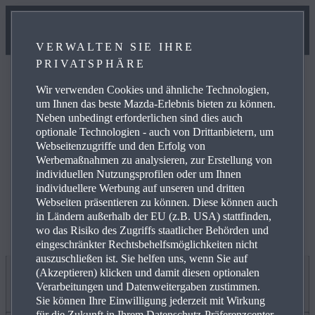
VERWALTEN SIE IHRE
PRIVATSPHÄRE
Wir verwenden Cookies und ähnliche Technologien,
um Ihnen das beste Mazda-Erlebnis bieten zu können.
Neben unbedingt erforderlichen sind dies auch
optionale Technologien - auch von Drittanbietern, um
Weitere Informationen zur elektrischen Reichweite,
Webseitenzugriffe und den Erfolg von
Energiekosten, KFZ-Steuer und CO₂-Kosten finden Sie
Werbemaßnahmen zu analysieren, zur Erstellung von
unter
www.mazda.de/Energieverbrauch
.
individuellen Nutzungsprofilen oder um Ihnen
individuellere Werbung auf unseren und dritten
Webseiten präsentieren zu können. Diese können auch
in Ländern außerhalb der EU (z.B. USA) stattfinden,
wo das Risiko des Zugriffs staatlicher Behörden und
eingeschränkter Rechtsbehelfsmöglichkeiten nicht
auszuschließen ist. Sie helfen uns, wenn Sie auf
(Akzeptieren) klicken und damit diesen optionalen
Jetzt entdecken
Verarbeitungen und Datenweitergaben zustimmen.
Sie können Ihre Einwilligung jederzeit mit Wirkung
für die Zukunft in Ihrem Datenschutz-Präferenzcenter