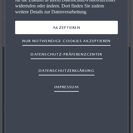
widerrufen oder ändern. Dort finden Sie zudem
ANGEBOT PRIVAT
Mehr erfahren
weitere Details zur Datenverarbeitung.
AKZEPTIEREN
GEWERBEKUNDEN
KARRIERE / CAREERS
Wissenswertes
NUR NOTWENDIGE COOKIES AKZEPTIEREN
DATENSCHUTZ-PRÄFERENZCENTER
VERFÜGBARE NEUWAGEN
FREIE WERKSTÄTTEN
FAQ
MAZDA FOLGEN
DATENSCHUTZERKLÄRUNG
SERVICE & ZUBEHÖR
EVENTS
HÄNDLER WERDEN
IMPRESSUM
ENERGIEVERBRAUCH
AUSZEICHNUNGEN
Erklärung zur Barrierefreiheit
Rechtliche Hinweise
RETTUNGSKARTEN