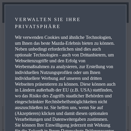
VERWALTEN SIE IHRE
PRIVATSPHÄRE
Wir verwenden Cookies und ähnliche Technologien,
um Ihnen das beste Mazda-Erlebnis bieten zu können.
Neben unbedingt erforderlichen sind dies auch
optionale Technologien - auch von Drittanbietern, um
Weitere Informationen zur elektrischen Reichweite,
Webseitenzugriffe und den Erfolg von
Energiekosten, KFZ-Steuer und CO₂-Kosten finden Sie
Werbemaßnahmen zu analysieren, zur Erstellung von
unter
www.mazda.de/Energieverbrauch
.
individuellen Nutzungsprofilen oder um Ihnen
individuellere Werbung auf unseren und dritten
Webseiten präsentieren zu können. Diese können auch
in Ländern außerhalb der EU (z.B. USA) stattfinden,
wo das Risiko des Zugriffs staatlicher Behörden und
eingeschränkter Rechtsbehelfsmöglichkeiten nicht
auszuschließen ist. Sie helfen uns, wenn Sie auf
(Akzeptieren) klicken und damit diesen optionalen
Jetzt entdecken
Verarbeitungen und Datenweitergaben zustimmen.
Sie können Ihre Einwilligung jederzeit mit Wirkung
für die Zukunft in Ihrem Datenschutz-Präferenzcenter