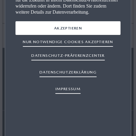
widerrufen oder ändern. Dort finden Sie zudem
ANGEBOT PRIVAT
Mehr erfahren
weitere Details zur Datenverarbeitung.
AKZEPTIEREN
GEWERBEKUNDEN
KARRIERE / CAREERS
Wissenswertes
NUR NOTWENDIGE COOKIES AKZEPTIEREN
DATENSCHUTZ-PRÄFERENZCENTER
VERFÜGBARE NEUWAGEN
FREIE WERKSTÄTTEN
FAQ
MAZDA FOLGEN
DATENSCHUTZERKLÄRUNG
SERVICE & ZUBEHÖR
EVENTS
HÄNDLER WERDEN
IMPRESSUM
ENERGIEVERBRAUCH
AUSZEICHNUNGEN
Erklärung zur Barrierefreiheit
Rechtliche Hinweise
RETTUNGSKARTEN