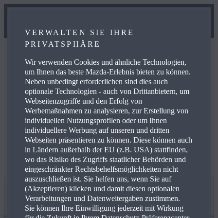
VERWALTEN SIE IHRE
PRIVATSPHÄRE
Wir verwenden Cookies und ähnliche Technologien,
um Ihnen das beste Mazda-Erlebnis bieten zu können.
Neben unbedingt erforderlichen sind dies auch
optionale Technologien - auch von Drittanbietern, um
Weitere Informationen zur elektrischen Reichweite,
Webseitenzugriffe und den Erfolg von
Energiekosten, KFZ-Steuer und CO₂-Kosten finden Sie
Werbemaßnahmen zu analysieren, zur Erstellung von
unter
www.mazda.de/Energieverbrauch
.
individuellen Nutzungsprofilen oder um Ihnen
individuellere Werbung auf unseren und dritten
Webseiten präsentieren zu können. Diese können auch
in Ländern außerhalb der EU (z.B. USA) stattfinden,
wo das Risiko des Zugriffs staatlicher Behörden und
eingeschränkter Rechtsbehelfsmöglichkeiten nicht
auszuschließen ist. Sie helfen uns, wenn Sie auf
(Akzeptieren) klicken und damit diesen optionalen
Jetzt entdecken
Verarbeitungen und Datenweitergaben zustimmen.
Sie können Ihre Einwilligung jederzeit mit Wirkung
für die Zukunft in Ihrem Datenschutz-Präferenzcenter