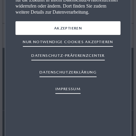
widerrufen oder ändern. Dort finden Sie zudem
ANGEBOT PRIVAT
Mehr erfahren
weitere Details zur Datenverarbeitung.
AKZEPTIEREN
GEWERBEKUNDEN
KARRIERE / CAREERS
Wissenswertes
NUR NOTWENDIGE COOKIES AKZEPTIEREN
DATENSCHUTZ-PRÄFERENZCENTER
VERFÜGBARE NEUWAGEN
FREIE WERKSTÄTTEN
FAQ
MAZDA FOLGEN
DATENSCHUTZERKLÄRUNG
SERVICE & ZUBEHÖR
EVENTS
HÄNDLER WERDEN
IMPRESSUM
ENERGIEVERBRAUCH
AUSZEICHNUNGEN
Erklärung zur Barrierefreiheit
Rechtliche Hinweise
RETTUNGSKARTEN