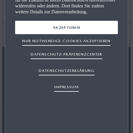
widerrufen oder ändern. Dort finden Sie zudem
ANGEBOT PRIVAT
Mehr erfahren
weitere Details zur Datenverarbeitung.
AKZEPTIEREN
GEWERBEKUNDEN
KARRIERE / CAREERS
Wissenswertes
NUR NOTWENDIGE COOKIES AKZEPTIEREN
DATENSCHUTZ-PRÄFERENZCENTER
VERFÜGBARE NEUWAGEN
FREIE WERKSTÄTTEN
FAQ
MAZDA FOLGEN
DATENSCHUTZERKLÄRUNG
SERVICE & ZUBEHÖR
EVENTS
HÄNDLER WERDEN
IMPRESSUM
ENERGIEVERBRAUCH
AUSZEICHNUNGEN
Erklärung zur Barrierefreiheit
Rechtliche Hinweise
RETTUNGSKARTEN