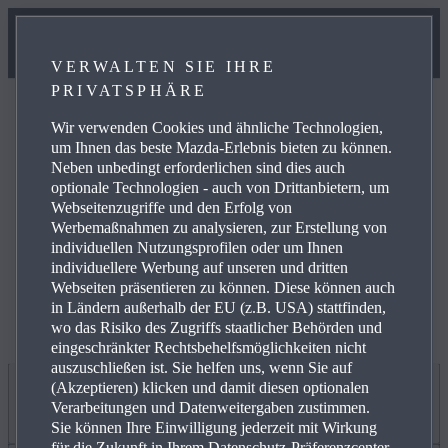
VERWALTEN SIE IHRE
PRIVATSPHÄRE
Wir verwenden Cookies und ähnliche Technologien,
um Ihnen das beste Mazda-Erlebnis bieten zu können.
Neben unbedingt erforderlichen sind dies auch
optionale Technologien - auch von Drittanbietern, um
Weitere Informationen zur elektrischen Reichweite,
Webseitenzugriffe und den Erfolg von
Energiekosten, KFZ-Steuer und CO₂-Kosten finden Sie
Werbemaßnahmen zu analysieren, zur Erstellung von
unter
www.mazda.de/Energieverbrauch
.
individuellen Nutzungsprofilen oder um Ihnen
individuellere Werbung auf unseren und dritten
Webseiten präsentieren zu können. Diese können auch
in Ländern außerhalb der EU (z.B. USA) stattfinden,
wo das Risiko des Zugriffs staatlicher Behörden und
eingeschränkter Rechtsbehelfsmöglichkeiten nicht
auszuschließen ist. Sie helfen uns, wenn Sie auf
(Akzeptieren) klicken und damit diesen optionalen
Jetzt entdecken
Verarbeitungen und Datenweitergaben zustimmen.
Sie können Ihre Einwilligung jederzeit mit Wirkung
für die Zukunft in Ihrem Datenschutz-Präferenzcenter