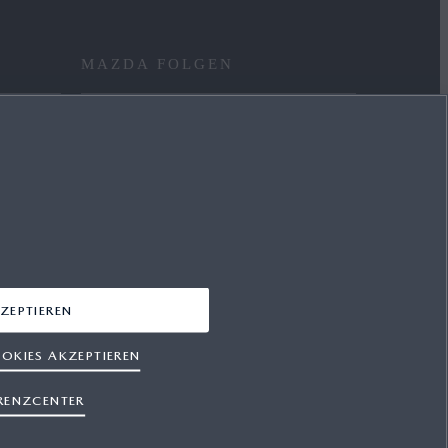
MAZDA FOLGEN
FACEBOOK
YOUTUBE
INSTAGRAM
LINKEDIN
ZEPTIEREN
OKIES AKZEPTIEREN
RENZCENTER
hutz
Cookies
Presse
Support
Sitemap