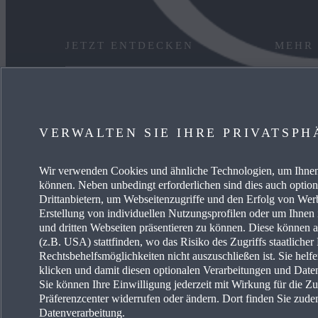
JETZT ENTDECKEN
MEHR
ANGEBOT PRIVAT
KARRIE
GEWERBEKUNDEN
FREIE 
VERWALTEN SIE IHRE PRIVATSPH
VERFÜGBARE NEUWAGEN
EVENTS
Wir verwenden Cookies und ähnliche Technologien, um Ihnen 
können. Neben unbedingt erforderlichen sind dies auch optio
SERVICE & ZUBEHÖR
ENERG
Drittanbietern, um Webseitenzugriffe und den Erfolg von We
Erstellung von individuellen Nutzungsprofilen oder um Ihnen
und dritten Webseiten präsentieren zu können. Diese können 
(z.B. USA) stattfinden, wo das Risiko des Zugriffs staatliche
Rechtsbehelfsmöglichkeiten nicht auszuschließen ist. Sie helf
klicken und damit diesen optionalen Verarbeitungen und Dat
Sie können Ihre Einwilligung jederzeit mit Wirkung für die Z
Präferenzcenter widerrufen oder ändern. Dort finden Sie zude
Erklärung zur Barriere
Land auswählen
Datenverarbeitung.