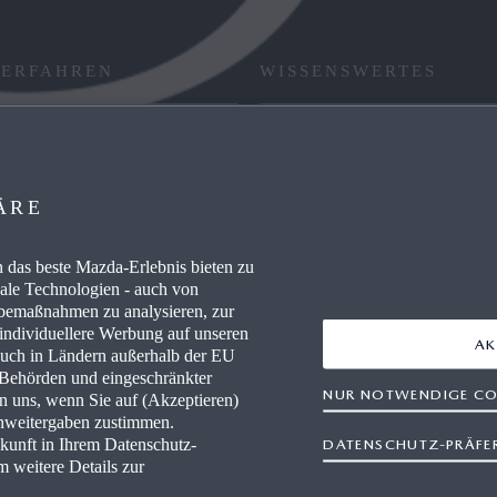
 ERFAHREN
WISSENSWERTES
RE / CAREERS
FAQ
WERKSTÄTTEN
HÄNDLER WERDEN
ÄRE
AUSZEICHNUNGEN
das beste Mazda-Erlebnis bieten zu
nale Technologien - auch von
IEVERBRAUCH
RETTUNGSKARTEN
rbemaßnahmen zu analysieren, zur
 individuellere Werbung auf unseren
AK
auch in Ländern außerhalb der EU
r Behörden und eingeschränkter
NUR NOTWENDIGE CO
en uns, wenn Sie auf (Akzeptieren)
enweitergaben zustimmen.
ukunft in Ihrem Datenschutz-
DATENSCHUTZ-PRÄFE
m weitere Details zur
freiheit
Rechtliche Hinweise
AGB Terminbuchung
Datensc
Newsletter
Impressum