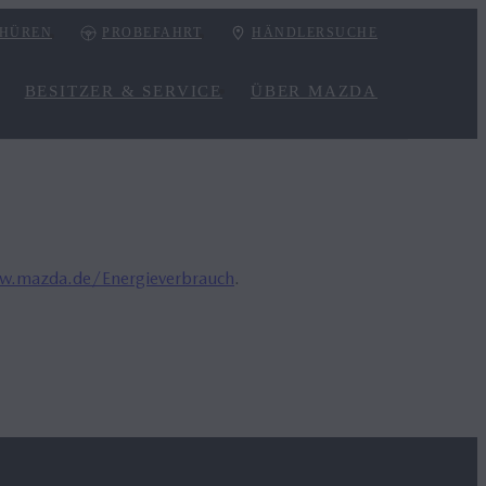
HÜREN
PROBEFAHRT
HÄNDLERSUCHE
BESITZER & SERVICE
ÜBER MAZDA
.mazda.de/Energieverbrauch
.