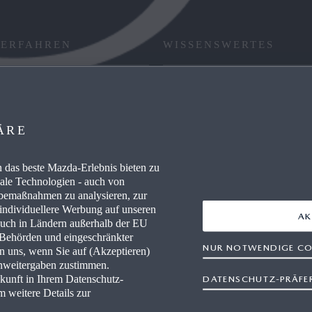
 ERFAHREN
WISSENSWERTES
RE / CAREERS
FAQ
WERKSTÄTTEN
HÄNDLER WERDEN
ÄRE
AUSZEICHNUNGEN
das beste Mazda-Erlebnis bieten zu
nale Technologien - auch von
IEVERBRAUCH
RETTUNGSKARTEN
rbemaßnahmen zu analysieren, zur
 individuellere Werbung auf unseren
AK
auch in Ländern außerhalb der EU
r Behörden und eingeschränkter
NUR NOTWENDIGE CO
en uns, wenn Sie auf (Akzeptieren)
enweitergaben zustimmen.
ukunft in Ihrem Datenschutz-
DATENSCHUTZ-PRÄFE
m weitere Details zur
freiheit
Rechtliche Hinweise
AGB Terminbuchung
Datensc
Newsletter
Impressum