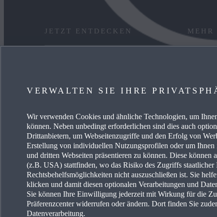
JETZT ENTDECKEN
MEHR
ANGEBOT PRIVAT
KARRIE
GEWERBEKUNDEN
FREIE 
VERWALTEN SIE IHRE PRIVATSPH
VERFÜGBARE NEUWAGEN
EVENTS
Wir verwenden Cookies und ähnliche Technologien, um Ihnen 
können. Neben unbedingt erforderlichen sind dies auch optio
SERVICE & ZUBEHÖR
ENERG
Drittanbietern, um Webseitenzugriffe und den Erfolg von We
Erstellung von individuellen Nutzungsprofilen oder um Ihnen
und dritten Webseiten präsentieren zu können. Diese können 
(z.B. USA) stattfinden, wo das Risiko des Zugriffs staatliche
Rechtsbehelfsmöglichkeiten nicht auszuschließen ist. Sie helf
klicken und damit diesen optionalen Verarbeitungen und Dat
Sie können Ihre Einwilligung jederzeit mit Wirkung für die Z
Präferenzcenter widerrufen oder ändern. Dort finden Sie zude
Erklärung zur Barriere
Land auswählen
Datenverarbeitung.