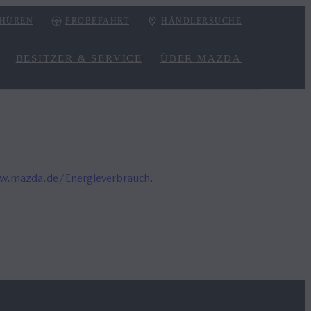
HÜREN
PROBEFAHRT
HÄNDLERSUCHE
BESITZER & SERVICE
ÜBER MAZDA
.mazda.de/Energieverbrauch
.