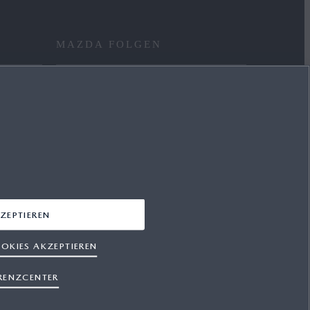
MAZDA FOLGEN
FACEBOOK
YOUTUBE
INSTAGRAM
LINKEDIN
ZEPTIEREN
OKIES AKZEPTIEREN
RENZCENTER
hutz
Cookies
Presse
Support
Sitemap