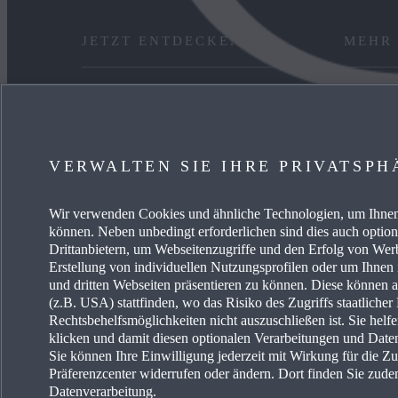
JETZT ENTDECKEN
MEHR
ANGEBOT PRIVAT
KARRIE
GEWERBEKUNDEN
FREIE 
VERWALTEN SIE IHRE PRIVATSPH
VERFÜGBARE NEUWAGEN
EVENTS
Wir verwenden Cookies und ähnliche Technologien, um Ihnen 
SERVICE & ZUBEHÖR
ENERG
können. Neben unbedingt erforderlichen sind dies auch optio
Drittanbietern, um Webseitenzugriffe und den Erfolg von We
Erstellung von individuellen Nutzungsprofilen oder um Ihnen
und dritten Webseiten präsentieren zu können. Diese können 
(z.B. USA) stattfinden, wo das Risiko des Zugriffs staatliche
Rechtsbehelfsmöglichkeiten nicht auszuschließen ist. Sie helf
klicken und damit diesen optionalen Verarbeitungen und Dat
Sie können Ihre Einwilligung jederzeit mit Wirkung für die Z
Erklärung zur Barriere
Land auswählen
Präferenzcenter widerrufen oder ändern. Dort finden Sie zude
Datenverarbeitung.