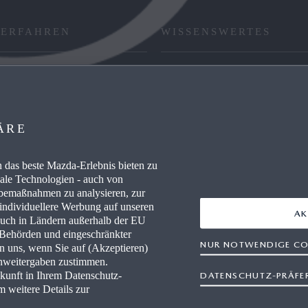
 ERFAHREN
WISSENSWERTES
RE / CAREERS
FAQ
WERKSTÄTTEN
HÄNDLER WERDEN
ÄRE
AUSZEICHNUNGEN
das beste Mazda-Erlebnis bieten zu
IEVERBRAUCH
RETTUNGSKARTEN
nale Technologien - auch von
rbemaßnahmen zu analysieren, zur
 individuellere Werbung auf unseren
AK
auch in Ländern außerhalb der EU
r Behörden und eingeschränkter
NUR NOTWENDIGE CO
en uns, wenn Sie auf (Akzeptieren)
enweitergaben zustimmen.
ukunft in Ihrem Datenschutz-
DATENSCHUTZ-PRÄFE
freiheit
Rechtliche Hinweise
AGB Terminbuchung
Datensc
m weitere Details zur
Newsletter
Impressum