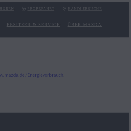
HÜREN
PROBEFAHRT
HÄNDLERSUCHE
BESITZER & SERVICE
ÜBER MAZDA
.mazda.de/Energieverbrauch
.