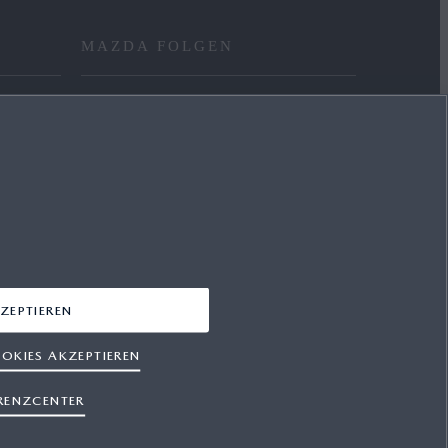
MAZDA FOLGEN
FACEBOOK
YOUTUBE
INSTAGRAM
LINKEDIN
ZEPTIEREN
OKIES AKZEPTIEREN
RENZCENTER
hutz
Cookies
Presse
Support
Sitemap