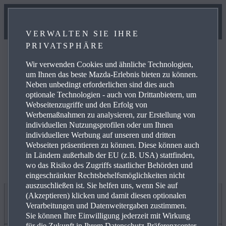
VERWALTEN SIE IHRE
PRIVATSPHÄRE
Wir verwenden Cookies und ähnliche Technologien,
um Ihnen das beste Mazda-Erlebnis bieten zu können.
Neben unbedingt erforderlichen sind dies auch
optionale Technologien - auch von Drittanbietern, um
Weitere Informationen zur elektrischen Reichweite,
Webseitenzugriffe und den Erfolg von
Energiekosten, KFZ-Steuer und CO₂-Kosten finden Sie
Werbemaßnahmen zu analysieren, zur Erstellung von
unter
www.mazda.de/Energieverbrauch
.
individuellen Nutzungsprofilen oder um Ihnen
individuellere Werbung auf unseren und dritten
Webseiten präsentieren zu können. Diese können auch
in Ländern außerhalb der EU (z.B. USA) stattfinden,
wo das Risiko des Zugriffs staatlicher Behörden und
eingeschränkter Rechtsbehelfsmöglichkeiten nicht
auszuschließen ist. Sie helfen uns, wenn Sie auf
(Akzeptieren) klicken und damit diesen optionalen
Jetzt entdecken
Verarbeitungen und Datenweitergaben zustimmen.
Sie können Ihre Einwilligung jederzeit mit Wirkung
für die Zukunft in Ihrem Datenschutz-Präferenzcenter