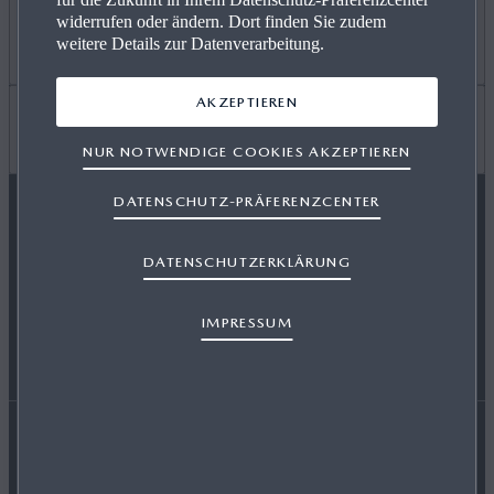
widerrufen oder ändern. Dort finden Sie zudem
ANGEBOT PRIVAT
Mehr erfahren
weitere Details zur Datenverarbeitung.
AKZEPTIEREN
GEWERBEKUNDEN
KARRIERE / CAREERS
Wissenswertes
NUR NOTWENDIGE COOKIES AKZEPTIEREN
DATENSCHUTZ-PRÄFERENZCENTER
VERFÜGBARE NEUWAGEN
FREIE WERKSTÄTTEN
FAQ
MAZDA FOLGEN
DATENSCHUTZERKLÄRUNG
SERVICE & ZUBEHÖR
EVENTS
HÄNDLER WERDEN
IMPRESSUM
ENERGIEVERBRAUCH
AUSZEICHNUNGEN
Erklärung zur Barrierefreiheit
Rechtliche Hinweise
RETTUNGSKARTEN