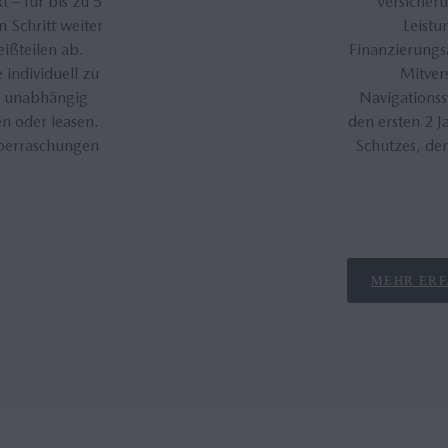
 – für bis zu 5
Versicheru
 Schritt weiter
Leistu
eißteilen ab.
Finanzierungsa
individuell zu
Mitver
s unabhängig
Navigations
n oder leasen.
den ersten 2 
Überraschungen
Schutzes, der
MEHR ER