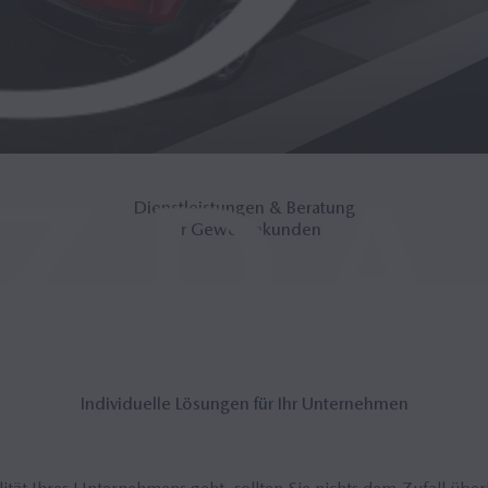
Dienstleistungen & Beratung
für Gewerbekunden
In­di­vi­du­el­le Lö­sun­gen für Ihr Un­ter­neh­men