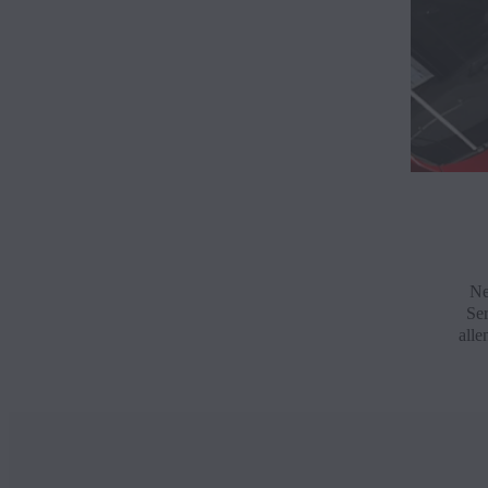
Ne
Ser
all