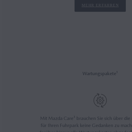
MEHR ERFAHREN
War­tungs­pa­ke­te¹
Mit Mazda Care³ brauchen Sie sich über die r
für Ihren Fuhrpark keine Gedanken zu mac