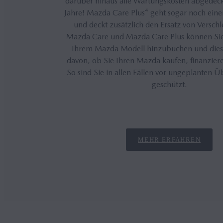
darüber hinaus alle Wartungskosten abgedeckt
Jahre! Mazda Care Plus⁴ geht sogar noch einen
und deckt zusätzlich den Ersatz von Verschl
Mazda Care und Mazda Care Plus können Sie 
Ihrem Mazda Modell hinzubuchen und die
davon, ob Sie Ihren Mazda kaufen, finanziere
So sind Sie in allen Fällen vor ungeplanten 
geschützt.
MEHR ERFAHREN