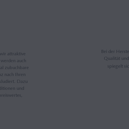
Bei der Herst
ir attraktive
Qualität und
g werden auch
spiegelt si
nal zubuchbare
nz nach Ihren
kludiert. Dazu
ditionen und
reiswertes,