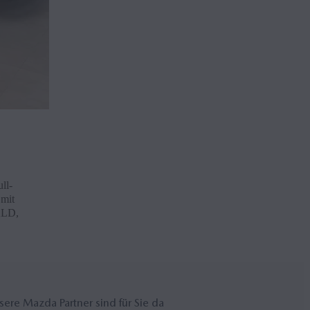
ll-
 mit
ALD,
se­re Mazda Part­ner sind für Sie da