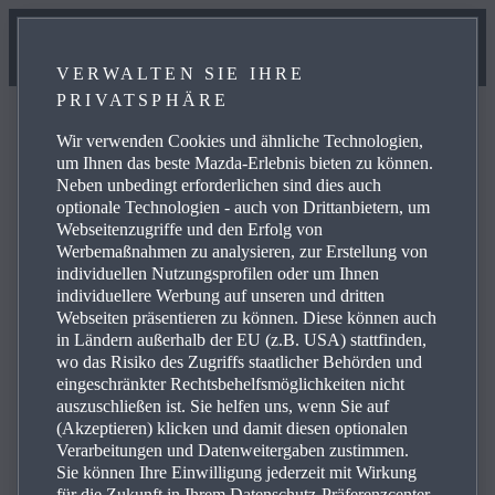
VERWALTEN SIE IHRE
PRIVATSPHÄRE
Wir verwenden Cookies und ähnliche Technologien,
um Ihnen das beste Mazda-Erlebnis bieten zu können.
Neben unbedingt erforderlichen sind dies auch
FAQ
optionale Technologien - auch von Drittanbietern, um
Webseitenzugriffe und den Erfolg von
Werbemaßnahmen zu analysieren, zur Erstellung von
individuellen Nutzungsprofilen oder um Ihnen
Hier finden Sie Antworten zu häufig gestellten Fragen.
individuellere Werbung auf unseren und dritten
Webseiten präsentieren zu können. Diese können auch
Energieverbrauch gewichtet kombiniert für den Mazda
in Ländern außerhalb der EU (z.B. USA) stattfinden,
CX-60 2026 Plug-in Hybrid: 3,8 l/100 km und 14,4 kWh
wo das Risiko des Zugriffs staatlicher Behörden und
Strom/100 km. CO₂-Emissionen gewichtet kombiniert:
eingeschränkter Rechtsbehelfsmöglichkeiten nicht
85 - 87 g/km. CO₂-Klasse: B. Kraftstoffverbrauch
auszuschließen ist. Sie helfen uns, wenn Sie auf
(Akzeptieren) klicken und damit diesen optionalen
kombiniert und CO₂-Klasse bei entladener Batterie: 7,7 -
Verarbeitungen und Datenweitergaben zustimmen.
7,8 l/100 km. CO₂-Klasse: F - G.
Sie können Ihre Einwilligung jederzeit mit Wirkung
für die Zukunft in Ihrem Datenschutz-Präferenzcenter