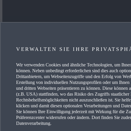
JETZT ENTDECKEN
MEHR
VERWALTEN SIE IHRE PRIVATSPH
ANGEBOT PRIVAT
KARRIE
GEWERBEKUNDEN
FREIE 
Wir verwenden Cookies und ähnliche Technologien, um Ihnen 
können. Neben unbedingt erforderlichen sind dies auch optio
Drittanbietern, um Webseitenzugriffe und den Erfolg von We
VERFÜGBARE NEUWAGEN
EVENTS
Erstellung von individuellen Nutzungsprofilen oder um Ihnen
und dritten Webseiten präsentieren zu können. Diese können 
SERVICE & ZUBEHÖR
ENERG
(z.B. USA) stattfinden, wo das Risiko des Zugriffs staatliche
Rechtsbehelfsmöglichkeiten nicht auszuschließen ist. Sie helf
klicken und damit diesen optionalen Verarbeitungen und Dat
Sie können Ihre Einwilligung jederzeit mit Wirkung für die Z
Präferenzcenter widerrufen oder ändern. Dort finden Sie zude
Datenverarbeitung.