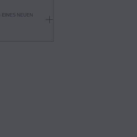
G EINES NEUEN
ormationen wenden Sie sich