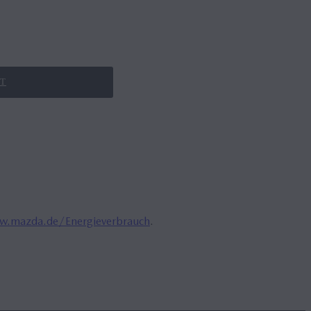
T
.mazda.de/Energieverbrauch
.