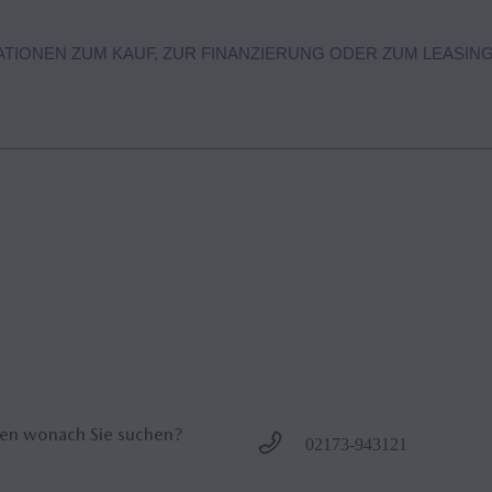
ATIONEN ZUM KAUF, ZUR FINANZIERUNG ODER ZUM LEASIN
onen, Angebote und Leasingoptionen finden Sie
hier
. Für weitere Inf
r in Ihrer Nähe.
den wonach Sie suchen?
02173-943121