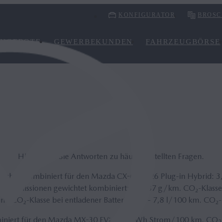
KONFIGURATOR
BROSC
NGEBOTE
GEWERBEKUNDEN
FAHRZEUGBÖRSE
FAQ
Hier finden Sie Antworten zu häufig gestellten Fragen.
wichtet kombiniert für den Mazda CX-60 2026 Plug-in Hybrid: 3
-Emissionen gewichtet kombiniert: 85 - 87 g/km. CO₂-Klasse: 
nd CO₂-Klasse bei entladener Batterie: 7,7 - 7,8 l/100 km. CO₂-K
biniert für den Mazda MX-30 EV: 17,9 kWh Strom/100 km. CO