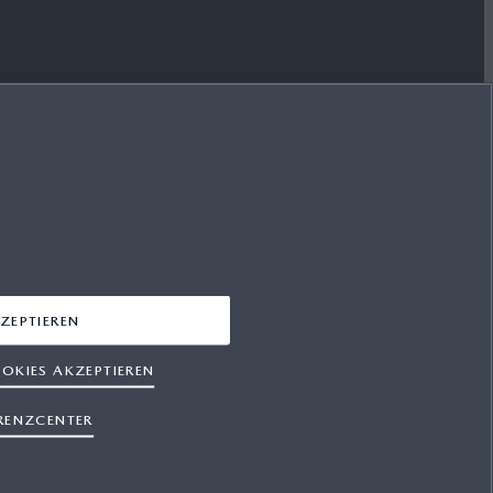
MAZDA FOLGEN
FACEBOOK
YOUTUBE
INSTAGRAM
ZEPTIEREN
LINKEDIN
OKIES AKZEPTIEREN
RENZCENTER