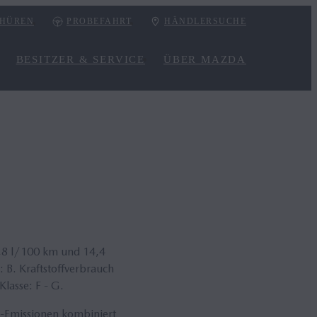
HÜREN
PROBEFAHRT
HÄNDLERSUCHE
BESITZER & SERVICE
ÜBER MAZDA
,8 l/100 km und 14,4
B. Kraftstoffverbrauch
lasse: F - G.
-Emissionen kombiniert