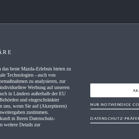
 ERFAHREN
WISSENSWERTES
ÄRE
RE / CAREERS
FAQ
WERKSTÄTTEN
HÄNDLER WERDEN
das beste Mazda-Erlebnis bieten zu
nale Technologien - auch von
rbemaßnahmen zu analysieren, zur
AUSZEICHNUNGEN
 individuellere Werbung auf unseren
AK
auch in Ländern außerhalb der EU
IEVERBRAUCH
RETTUNGSKARTEN
r Behörden und eingeschränkter
NUR NOTWENDIGE CO
en uns, wenn Sie auf (Akzeptieren)
enweitergaben zustimmen.
ukunft in Ihrem Datenschutz-
DATENSCHUTZ-PRÄFE
m weitere Details zur