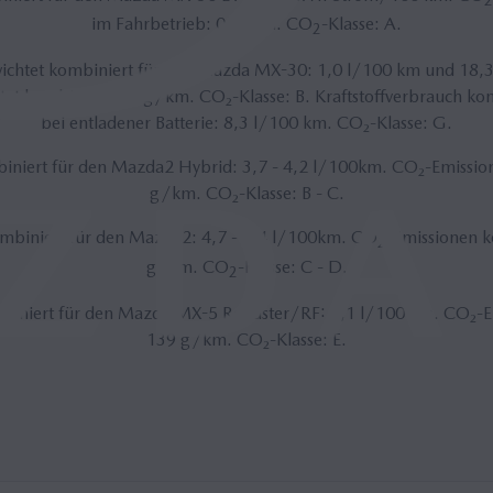
2
im Fahrbetrieb: 0 g/km. CO
-Klasse: A.
2
wichtet kombiniert für den Mazda MX-30: 1,0 l/100 km und 18
et kombiniert: 22 g/km. CO₂-Klasse: B. Kraftstoffverbrauch ko
bei entladener Batterie: 8,3 l/100 km. CO₂-Klasse: G.
iniert für den Mazda2 Hybrid: 3,7 - 4,2 l/100km. CO₂-Emission
g/km. CO₂-Klasse: B - C.
mbiniert für den Mazda2: 4,7 - 5,4 l/100km. CO
-Emissionen k
2
g/km. CO
-Klasse: C - D.
2
biniert für den Mazda MX-5 Roadster/RF: 6,1 l/100 km. CO₂-E
139 g/km. CO₂-Klasse: E.