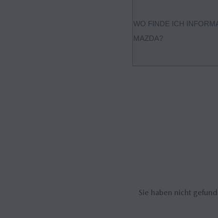
WO FINDE ICH INFORM
MAZDA?
Aktuelle Finanzierungsopti
bitte an einen Mazda Partne
Sie haben nicht gefun