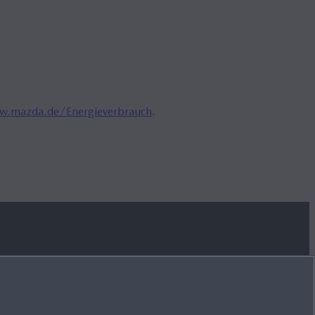
.mazda.de/Energieverbrauch
.
MAZDA FOLGEN