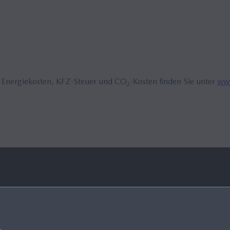
, Energiekosten, KFZ-Steuer und CO₂-Kosten finden Sie unter
www
 ERFAHREN
WISSENSWERTES