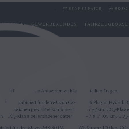
KONFIGURATOR
BROSC
NGEBOTE
GEWERBEKUNDEN
FAHRZEUGBÖRSE
FAQ
Hier finden Sie Antworten zu häufig gestellten Fragen.
wichtet kombiniert für den Mazda CX-60 2026 Plug-in Hybrid: 3
-Emissionen gewichtet kombiniert: 85 - 87 g/km. CO₂-Klasse: 
nd CO₂-Klasse bei entladener Batterie: 7,7 - 7,8 l/100 km. CO₂-K
biniert für den Mazda MX-30 EV: 17,9 kWh Strom/100 km. CO