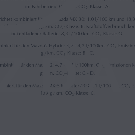
2
im Fahrbetrieb: 0 g/km. CO
-Klasse: A.
2
wichtet kombiniert für den Mazda MX-30: 1,0 l/100 km und 18
et kombiniert: 22 g/km. CO₂-Klasse: B. Kraftstoffverbrauch ko
bei entladener Batterie: 8,3 l/100 km. CO₂-Klasse: G.
iniert für den Mazda2 Hybrid: 3,7 - 4,2 l/100km. CO₂-Emission
g/km. CO₂-Klasse: B - C.
mbiniert für den Mazda2: 4,7 - 5,4 l/100km. CO
-Emissionen k
2
g/km. CO
-Klasse: C - D.
2
biniert für den Mazda MX-5 Roadster/RF: 6,1 l/100 km. CO₂-E
139 g/km. CO₂-Klasse: E.