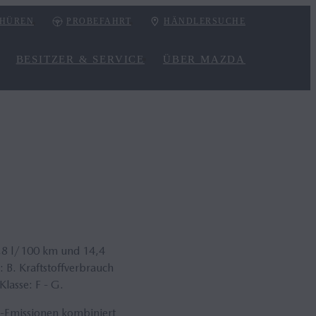
HÜREN
PROBEFAHRT
HÄNDLERSUCHE
BESITZER & SERVICE
ÜBER MAZDA
,8 l/100 km und 14,4
B. Kraftstoffverbrauch
lasse: F - G.
-Emissionen kombiniert