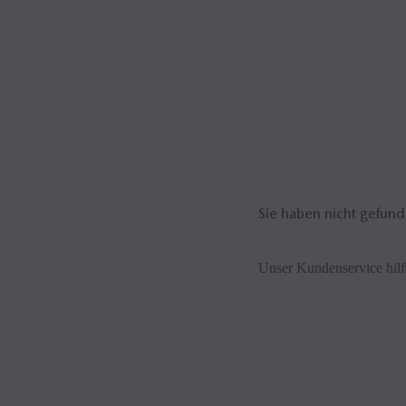
Der Zugriff auf aktuelle Ka
Navigationssystems bei und 
Abonnement-Optionen find
Sie haben nicht gefun
Unser Kundenservice hilft