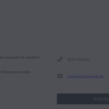
rten und Verkehrsinformationen trägt zu einer effizienten und exakten F
lässt Sie entspannt an Ihr Ziel gelangen. Die neueste Kartenupdates s
en Sie
hier
.
den wonach Sie suchen?
02173-943121
 Ihnen gerne weiter.
kundeninfo@mazda.de
KONTAK