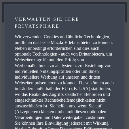
VERWALTEN SIE IHRE
PRIVATSPHÄRE
Wir verwenden Cookies und ähnliche Technologien,
um Ihnen das beste Mazda-Erlebnis bieten zu können.
Neben unbedingt erforderlichen sind dies auch
FAQ
optionale Technologien - auch von Drittanbietern, um
Webseitenzugriffe und den Erfolg von
Werbemaßnahmen zu analysieren, zur Erstellung von
individuellen Nutzungsprofilen oder um Ihnen
Hier finden Sie Antworten zu häufig gestellten Fragen.
individuellere Werbung auf unseren und dritten
Webseiten präsentieren zu können. Diese können auch
Energieverbrauch gewichtet kombiniert für den Mazda
in Ländern außerhalb der EU (z.B. USA) stattfinden,
CX-60 2026 Plug-in Hybrid: 3,8 l/100 km und 14,4 kWh
wo das Risiko des Zugriffs staatlicher Behörden und
Strom/100 km. CO₂-Emissionen gewichtet kombiniert:
eingeschränkter Rechtsbehelfsmöglichkeiten nicht
85 - 87 g/km. CO₂-Klasse: B. Kraftstoffverbrauch
auszuschließen ist. Sie helfen uns, wenn Sie auf
(Akzeptieren) klicken und damit diesen optionalen
kombiniert und CO₂-Klasse bei entladener Batterie: 7,7 -
Verarbeitungen und Datenweitergaben zustimmen.
7,8 l/100 km. CO₂-Klasse: F - G.
Sie können Ihre Einwilligung jederzeit mit Wirkung
für die Zukunft in Ihrem Datenschutz-Präferenzcenter