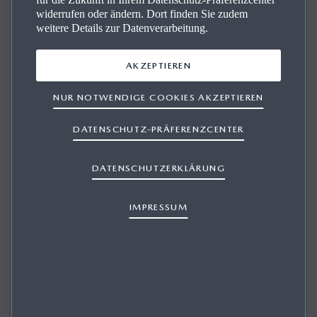
widerrufen oder ändern. Dort finden Sie zudem
weitere Details zur Datenverarbeitung.
HOW FAR IN ADVANCE CAN/SHOULD I
APPLY?
AKZEPTIEREN
NUR NOTWENDIGE COOKIES AKZEPTIEREN
DATENSCHUTZ-PRÄFERENZCENTER
1/1
There is no set timeframe. You can apply for a vacancy as
soon and as long it appears on our
careers website
. We also
DATENSCHUTZERKLÄRUNG
welcome general applications if you cannot find a suitable
vacancy on our careers site. Simply use the relevant
link
.
IMPRESSUM
Weitere Informationen zur elektrischen Reichweite,