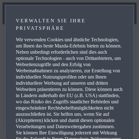
VERWALTEN SIE IHRE
PRIVATSPHÄRE
Wir verwenden Cookies und ähnliche Technologien,
um Ihnen das beste Mazda-Erlebnis bieten zu können.
Neben unbedingt erforderlichen sind dies auch
FAQ
optionale Technologien - auch von Drittanbietern, um
Webseitenzugriffe und den Erfolg von
Werbemaßnahmen zu analysieren, zur Erstellung von
individuellen Nutzungsprofilen oder um Ihnen
Here you will find answers to frequently asked questions
individuellere Werbung auf unseren und dritten
and information on applying to Mazda.
Webseiten präsentieren zu können. Diese können auch
in Ländern außerhalb der EU (z.B. USA) stattfinden,
wo das Risiko des Zugriffs staatlicher Behörden und
eingeschränkter Rechtsbehelfsmöglichkeiten nicht
auszuschließen ist. Sie helfen uns, wenn Sie auf
(Akzeptieren) klicken und damit diesen optionalen
Verarbeitungen und Datenweitergaben zustimmen.
Sie können Ihre Einwilligung jederzeit mit Wirkung
für die Zukunft in Ihrem Datenschutz-Präferenzcenter