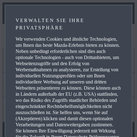
VERWALTEN SIE IHRE
PRIVATSPHÄRE
Wir können diese Informationen derzeit nicht anzeigen.
Bitte versuchen Sie es später erneut.
Wir verwenden Cookies und ähnliche Technologien,
um Ihnen das beste Mazda-Erlebnis bieten zu können.
Neben unbedingt erforderlichen sind dies auch
optionale Technologien - auch von Drittanbietern, um
Jetzt entdecken
Webseitenzugriffe und den Erfolg von
Werbemaßnahmen zu analysieren, zur Erstellung von
individuellen Nutzungsprofilen oder um Ihnen
individuellere Werbung auf unseren und dritten
ANGEBOT PRIVAT
Mehr erfahren
Webseiten präsentieren zu können. Diese können auch
in Ländern außerhalb der EU (z.B. USA) stattfinden,
wo das Risiko des Zugriffs staatlicher Behörden und
eingeschränkter Rechtsbehelfsmöglichkeiten nicht
GEWERBEKUNDEN
KARRIERE / CAREERS
Wissenswertes
auszuschließen ist. Sie helfen uns, wenn Sie auf
(Akzeptieren) klicken und damit diesen optionalen
Verarbeitungen und Datenweitergaben zustimmen.
Sie können Ihre Einwilligung jederzeit mit Wirkung
VERFÜGBARE NEUWAGEN
FREIE WERKSTÄTTEN
FAQ
für die Zukunft in Ihrem Datenschutz-Präferenzcenter