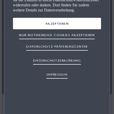
widerrufen oder ändern. Dort finden Sie zudem
MAZDA FOLGEN
weitere Details zur Datenverarbeitung.
SERVICE & ZUBEHÖR
EVENTS
HÄNDLER WERDEN
AKZEPTIEREN
NUR NOTWENDIGE COOKIES AKZEPTIEREN
ENERGIEVERBRAUCH
AUSZEICHNUNGEN
DATENSCHUTZ-PRÄFERENZCENTER
Erklärung zur Barrierefreiheit
Rechtliche Hinweise
RETTUNGSKARTEN
DATENSCHUTZERKLÄRUNG
AGB Terminbuchung
Datenschutz
Cookies
Presse
IMPRESSUM
Support
Sitemap
Newsletter
Impressum
LAND AUSWÄHLEN