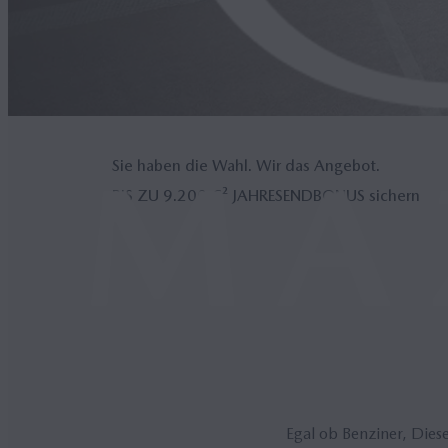
Sie haben die Wahl. Wir das Angebot.
BIS ZU 9.200 €² JAH­RESEND­BO­NUS sichern
Egal ob Benziner, Dies