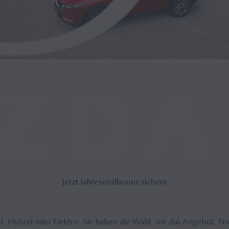
Jetzt Jah­resend­bo­nus si­chern
el, Hybrid oder Elektro: Sie haben die Wahl, wir das Angebot. 