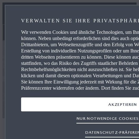
ALLE
VERWALTEN SIE IHRE PRIVATSPHÄR
ANGEBOT SICHERN
Wir verwenden Cookies und ähnliche Technologien, um Ihne
können. Neben unbedingt erforderlichen sind dies auch opt
Drittanbietern, um Webseitenzugriffe und den Erfolg von 
Erstellung von individuellen Nutzungsprofilen oder um Ihn
dritten Webseiten präsentieren zu können. Diese können a
stattfinden, wo das Risiko des Zugriffs staatlicher Behörde
Rechtsbehelfsmöglichkeiten nicht auszuschließen ist. Sie he
klicken und damit diesen optionalen Verarbeitungen und D
Sie können Ihre Einwilligung jederzeit mit Wirkung für die
Präferenzcenter widerrufen oder ändern. Dort finden Sie zu
AKZEPTIEREN
NUR NOTWENDIGE COOKIES 
Sie haben die Wahl. Wir das Angebot.
DATENSCHUTZ-PRÄFERE
BIS ZU 9.200 €² JAH­RESEND­BO­NUS sichern