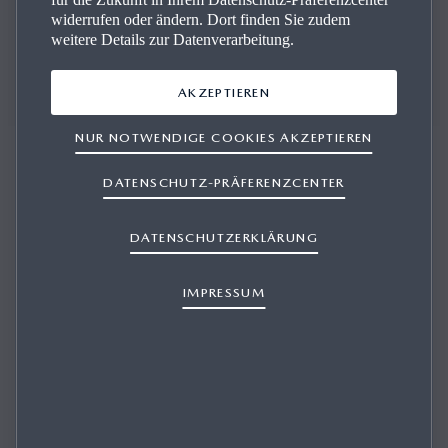
widerrufen oder ändern. Dort finden Sie zudem
Jetzt live erleben und garantierten
weitere Details zur Datenverarbeitung.
Umweltbonus⁴ sichern
AKZEPTIEREN
NUR NOTWENDIGE COOKIES AKZEPTIEREN
DATENSCHUTZ-PRÄFERENZCENTER
IHRE KONTAKTDATEN
DATENSCHUTZERKLÄRUNG
IMPRESSUM
Zur Erstellung Ihres persönlichen Angebots benötigen
wir Ihre persönlichen Daten.
Mehr Informationen.
Privatkunde
Firmenkunde