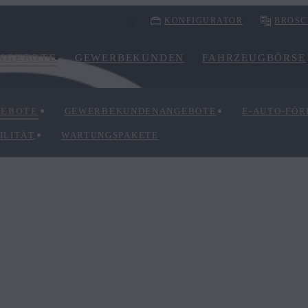
KONFIGURATOR
BROSC
NGEBOTE
GEWERBEKUNDEN
FAHRZEUGBÖRSE
GEBOTE
GEWERBEKUNDENANGEBOTE
E-AUTO-FÖ
ILITÄT
WARTUNGSPAKETE