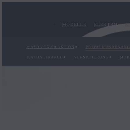
MODELLE
ELEKTRO
A
MAZDA CX‑60 AKTION
PRIVATKUNDENAN
MAZDA FINANCE
VERSICHERUNG
MOB