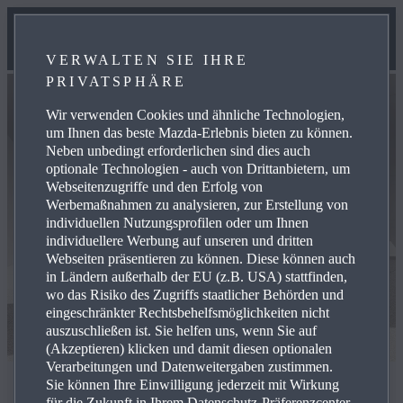
VERWALTEN SIE IHRE
PRIVATSPHÄRE
Wir verwenden Cookies und ähnliche Technologien,
um Ihnen das beste Mazda-Erlebnis bieten zu können.
Neben unbedingt erforderlichen sind dies auch
optionale Technologien - auch von Drittanbietern, um
Webseitenzugriffe und den Erfolg von
Werbemaßnahmen zu analysieren, zur Erstellung von
individuellen Nutzungsprofilen oder um Ihnen
individuellere Werbung auf unseren und dritten
Webseiten präsentieren zu können. Diese können auch
in Ländern außerhalb der EU (z.B. USA) stattfinden,
wo das Risiko des Zugriffs staatlicher Behörden und
eingeschränkter Rechtsbehelfsmöglichkeiten nicht
auszuschließen ist. Sie helfen uns, wenn Sie auf
(Akzeptieren) klicken und damit diesen optionalen
Verarbeitungen und Datenweitergaben zustimmen.
Sie können Ihre Einwilligung jederzeit mit Wirkung
Jetzt schon ab 466 €² mtl. leasen – mit 0 € Anzahlung¹
für die Zukunft in Ihrem Datenschutz-Präferenzcenter